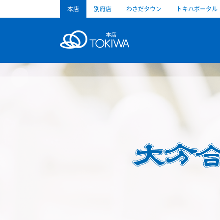
本店
別府店
わさだタウン
トキハポータル
トキハ