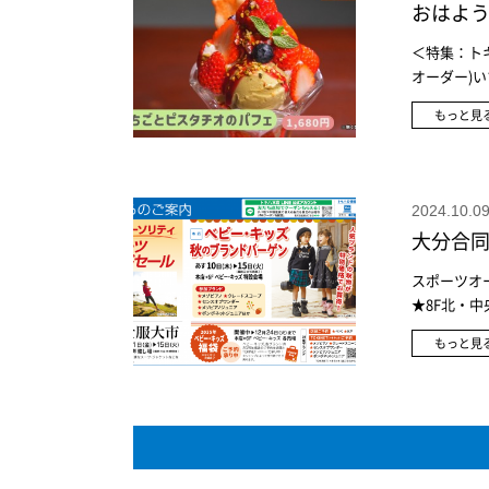
おはよう
＜特集：トキめ
オーダー)い
(トキハ本店
もっと見
オキャラスタ
せや糸のカラ
集：春の快
ッグ30個入
2024.10
ピロースプレ
大分合同
ム ナイティ
スフルコット
スポーツオー
円森川健康堂
★8F北・中
ベビー・キッ
もっと見
ー・キッズ
アノジュニ
▶12月24