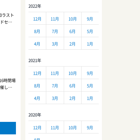
2022年
30ラスト
12月
11月
10月
9月
ンドセル
屋サンリ
8月
7月
6月
5月
0円かぶ
円＜特
4月
3月
2月
1月
ティーバ
円ネムリラ
2021年
プギンガ
ーグレイ
12月
11月
10月
9月
6,500
16時閉場
8月
7月
6月
5月
南催し場
Fベビ
4月
3月
2月
1月
、メゾピ
開催中
まち博
2020年
12月
11月
10月
9月
8月