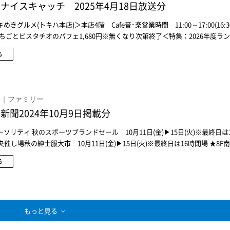
ナイスキャッチ 2025年4月18日放送分
きグルメ(トキハ本店)＞本店4階 Cafe音･楽営業時間 11:00～17:00(16:
ちごとピスタチオのパフェ1,680円※無くなり次第終了＜特集：2026年度ラ
)＞アナ スイ・ミニインフィオラータ(カラー：ベージュ ロサ)115,500円羅羅
る
ーズクロミ 71,500円ランドセル工房 生田オーダーランドセル Basic74,80
ーなど選べる地球NASAランドセルⓇラテラ(ブラック×レインボー)71,500
眠アイテム(トキハ本店)＞本店5F 生活の木おやすみ前のカモマイルブレンド
 2,376円機能性表示食品整う和漢習慣タッブレト 安眠物語120錠 5,940
.09｜ファミリー
ー ラベンダー30mL 1,210円・150mL 1,980円キッドブルーストライ
新聞2024年10月9日掲載分
17,600円キッドブルーストライプギンガム パジャマ17,600円キッドブル
ン UNISEXパジャマ16,500円キッドブルーグレイスフルコットン ナイティ1
ソリティ 秋のスポーツブランドセール 10月11日(金)▶︎15日(火)※最終日は
機能性表示食品 ローヤルゼリー+GABA60粒入 2,700円
央催し場秋の紳士服大市 10月11日(金)▶︎15日(火)※最終日は16時閉場 ★8F
ズ 秋のブランドバーゲン 10月10日(木)▶︎15日(火)※最終日は16時閉場 ★6
る
特設会場参加ブランドメゾピアノ、クレードスコープ、センスオブワンダー
ア、ポンポネットジュニアほか2025年 ベビー・キッズ福袋 ご予約承り中 
日(火)まで ★6Fベビー・キッズ各売場別府店からのお知らせ別府温泉とまち
もっと見る