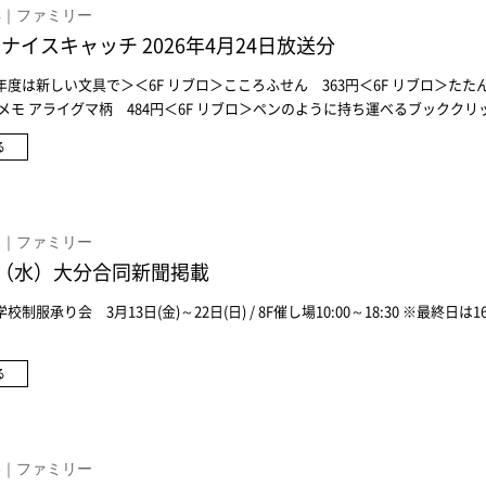
ル 5,500円
.24｜ファミリー
ナイスキャッチ 2026年4月24日放送分
度は新しい文具で＞＜6F リブロ＞こころふせん 363円＜6F リブロ＞たた
びメモ アライグマ柄 484円＜6F リブロ＞ペンのように持ち運べるブックク
F リブロ＞夜とカフェオレと日記帳 880円＜6F リブロ＞読書記録しおり ワ
る
F リブロ＞デジトックス 1,980円＜6F リブロ＞今日のお手紙 363円＜特集
F ファミリーレストラン＞とり天定食 1,300円＜特集：新年度の今が選び時
＞＜6F ランドセルコーナー＞地球NASAランドセル LA-TERRA(ラ テラ) 72
ドセルコーナー＞メゾピアノ フラワーレース 132,000円＜6F ランドセルコ
.11｜ファミリー
セル オーダーメイドランドセル 79,200円＜特集：今月オープンの注目シ
日（水）大分合同新聞掲載
るガチャガチャランド＞オケラオケラ もこもこフェイスポーチ 400円＜6F 
ランド＞のーびのび！皮付きバナナ 200円＜6F 選べるガチャガチャランド
制服承り会 3月13日(金)～22日(日) / 8F催し場10:00～18:30 ※最終日は16
ードルの証明写真 300円＜6F 選べるガチャガチャランド＞1/64 歩道＆
400円＜6F 選べるガチャガチャランド＞ダッシュ無用！ピンポン 500円
る
.18｜ファミリー