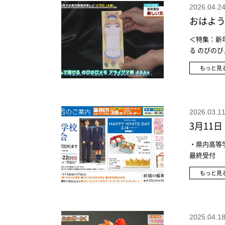
むねむスワド
2026.04
おはよう
＜特集：新年
る のびの
550円＜6
もっと見
550円＜6
グルメ＞＜7
ンドセル事情
＜6F ラン
2026.03
生田ランド
3月11
＜6F 選べ
チャガチャ
・県内高等学校
人の トイプ
最終受付
ール･信号 
もっと見
2025.04