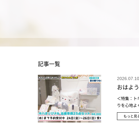
記事一覧
2026.07
おはよう
＜特集：トキ
りを心地よく
売場 5階)
もっと見
ド 22,0
キハ本店 6
ル 出産準備