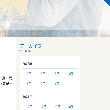
アーカイブ
ARCHIVE
2026年
7月
6月
5月
4月
集：夏の眠
ハ本店寝具
3月
2月
1月
敷きパッ
の城(ト
2025年
オリジナ
6階)ね
12月
11月
10月
9月