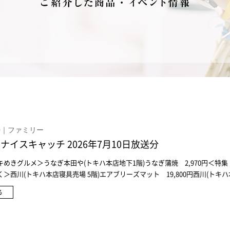
.10｜ファミリー
ナイスキャッチ 2026年7月10日放送分
めきグルメ＞うなぎ本田や(トキハ本店地下1階)うなぎ蒲焼 2,970円＜特
＞西川(トキハ本店寝具売場 5階)エアブリーズマット 19,800円西川(トキ
爽ブリーズケット 14,300円西川(トキハ本店寝具売場 5階)リバーシブル仕様 
る
00円赤ちゃんの城(トキハ本店 6階)スリーパー Nアウトラスト 8,800円赤ちゃん
階)アウトラスト マルチパッド 1,980円赤ちゃんの城(トキハ本店 6階)トキハ
25展セット 88,000円※7月15日(水)まで予約受付中赤ちゃんの城(トキハ本店 