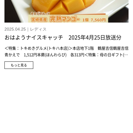
2025.04.25｜レディス
おはようナイスキャッチ 2025年4月25日放送分
＜特集：トキめきグルメ(トキハ本店)＞本店地下1階 鶴屋吉信鶴屋吉信
青かえで 1,512円本蕨(ほんわらび) 各313円＜特集：母の日ギフト(ト
キハ本店)＞本店5階ドゥ・セー帽子 6,050円ドゥ・セー晴雨兼用傘
もっと見る
各4,950円ドゥ・セーアームカバー(コットンシルク) 3,850円ドゥ・セ
ーアームカバー(ナイロン) 各1,980円ドゥ・セーサングラス 3,850円
～本店5階栗原はるみショップエプロンドレス 7,480円栗原はるみショ
ップワンピース 13,200円栗原はるみショップバッグ 各5,940円本店
地下1階肉処きしもと国産黒毛和牛モモステーキ 1,188円そのだフルー
ツ宮崎県産 完熟マンゴー 1個 7,560円