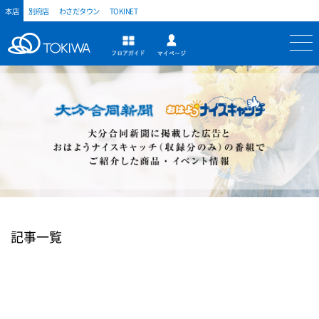
本店
別府店
わさだタウン
TOKINET
トキハ
マイページ
フロアガイド
記事一覧