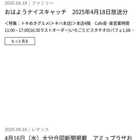
2025.04.18｜ファミリー
おはようナイスキャッチ 2025年4月18日放送分
＜特集：トキめきグルメ(トキハ本店)＞本店4階 Cafe音･楽営業時間
11:00～17:00(16:30ラストオーダー)いちごとピスタチオのパフェ1,680
円※無くなり次第終了＜特集：2026年度ランドセル(トキハ本店)＞アナ
もっと見る
スイ・ミニインフィオラータ(カラー：ベージュ ロサ)115,500円羅羅屋
サンリオキャラスターズクロミ 71,500円ランドセル工房 生田オーダ
ーランドセル Basic74,800円かぶせや糸のカラーなど選べる地球NASA
ランドセルⓇラテラ(ブラック×レインボー)71,500円＜特集：春の快眠
アイテム(トキハ本店)＞本店5F 生活の木おやすみ前のカモマイルブレン
ドティーバッグ30個入 2,376円機能性表示食品整う和漢習慣タッブレ
ト 安眠物語120錠 5,940円ネムリラピロースプレー ラベンダー
30mL 1,210円・150mL 1,980円キッドブルーストライプギンガム
ナイティ17,600円キッドブルーストライプギンガム パジャマ17,600円
キッドブルーグレイスフルコットン UNISEXパジャマ16,500円キッド
ブルーグレイスフルコットン ナイティ16,500円森川健康堂機能性表示
食品 ローヤルゼリー+GABA60粒入 2,700円
2025.04.16｜レディス
4月16日（水）大分合同新聞掲載 アミュプラザお