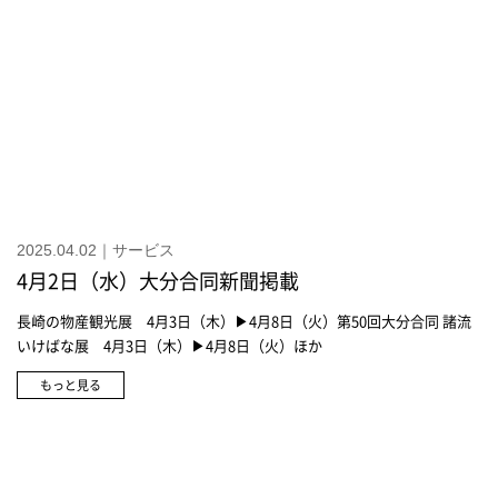
ヌーンティー・リビング(トキハ会館)フラワーそのままメイクポーチ
4,180円アフタヌーンティー・リビング(トキハ会館)クロスケース S
2,090円クロスケース M 2,860円クロスケース L 3,520円エース(トキハ
本店)ココントシリーズ スーツケース「ハント」41,800円～カナナ(ト
キハ本店)ショルダーバッグ14,300円スロウショルダーバッグ15,400円
スロウショルダーバッグ14,850円ポーターミニショルダー「フォース」
各 24,200円ポーターショルダーバッグ「フォース」30,800円
2025.04.02｜サービス
4月2日（水）大分合同新聞掲載
長崎の物産観光展 4月3日（木）▶4月8日（火）第50回大分合同 諸流
いけばな展 4月3日（木）▶4月8日（火）ほか
もっと見る