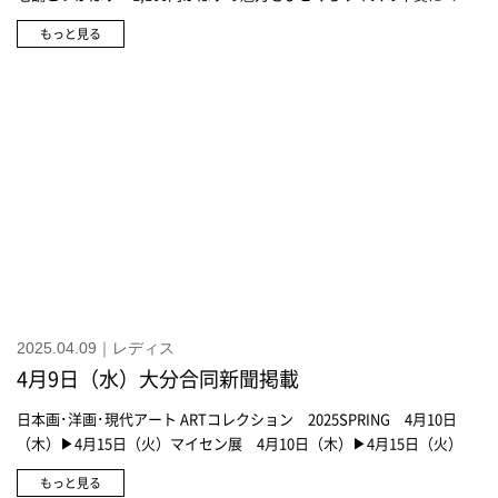
集：行楽アイテム(トキハ本店)＞アシーナ ニューヨーク日傘 20,680円
もっと見る
アシーナ ニューヨーク晴雨兼用傘 27,500円ヘレンカミンスキー帽
子 39,600円ヘレンカミンスキー帽子 30,800円ヘレンカミンスキー帽
子 40,700円メゾンキツネ<新作>帽子 17,600円アニエスベーアームカ
バー 4,400円ニュアンス ミーニット素材 バケットハット 9,900円
V&Aストール 11,000円～ミレースイウ18 各9,900円サーマレストZシ
ートソル 5,500円サーモス山専用ボトル 500ml 6,050円マムートハ
イキングWBフーデッド ジャケットAF 17,600円
2025.04.09｜レディス
4月9日（水）大分合同新聞掲載
日本画･洋画･現代アート ARTコレクション 2025SPRING 4月10日
（木）▶4月15日（火）マイセン展 4月10日（木）▶4月15日（火）
もっと見る