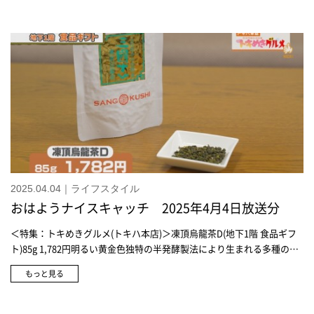
2025.04.04｜ライフスタイル
おはようナイスキャッチ 2025年4月4日放送分
＜特集：トキめきグルメ(トキハ本店)＞凍頂烏龍茶D(地下1階 食品ギフ
ト)85g 1,782円明るい黄金色独特の半発酵製法により生まれる多種のポ
リフェノールを含み台湾では「薬草の王様」と呼ばれている濃い味凍頂
もっと見る
烏龍茶(地下1階 食品ギフト)4g×35袋 1,598円新茶浅焼/凍頂烏龍茶(地下
1階 食品ギフト)2g×17袋 1,188円＜特集：トラベルグッズ＞アフタヌー
ンティー・リビング(トキハ会館)6WAYボストンバッグ 8,250円アフタ