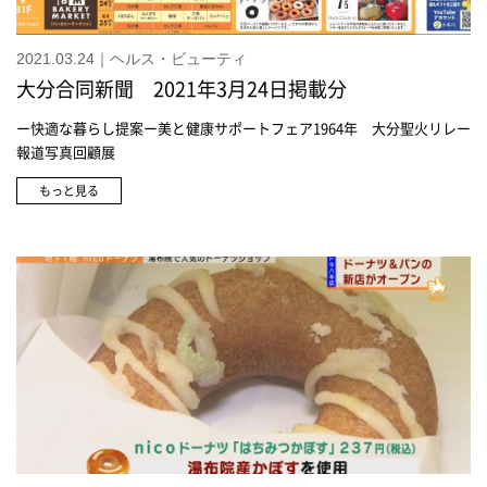
アハンドウォッシュ(ミント&マヌカハニー) 968円(税込)エコストアハ
ンドウォッシュ(ピンクグレープフルーツ&ミント) 968円(税込)ゾネン
2021.03.24｜ヘルス・ビューティ
トアサンキューティー 972円(税込)ふわふわウォッシュタオル2枚 & 顆
大分合同新聞 2021年3月24日掲載分
粒だし3本セット2,503円(税込)ジャム2本 & 顆粒だし3本セット 3,263
円(税込)
ー快適な暮らし提案ー美と健康サポートフェア1964年 大分聖火リレー
報道写真回顧展
もっと見る