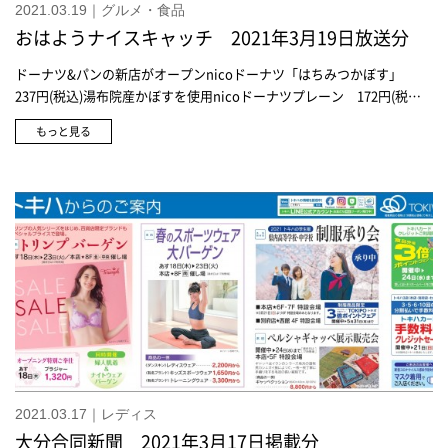
2021.03.19｜グルメ・食品
おはようナイスキャッチ 2021年3月19日放送分
ドーナツ&パンの新店がオープンnicoドーナツ「はちみつかぼす」
237円(税込)湯布院産かぼすを使用nicoドーナツプレーン 172円(税
込)nicoドーナツチョコレート 237円(税込)nicoドーナツきなこミル
もっと見る
ク 194円(税込)くるりぱんピーナッツクリームサンド 1個 162円(税
込)くるりぱんまるでショートケーキ 1個 378円(税込)もとまちベーカ
リーチーズ明太マヨ 237円(税込)純生食パン工房ハレパン純生食パ
ン 864円(税込)乃が美乃が美の「生」食パン 864円(税込)ぱん屋 福
禄アールグレイメロンパン 194円(税込)カンパーニュたこ焼きパン
162円(税込)
2021.03.17｜レディス
大分合同新聞 2021年3月17日掲載分