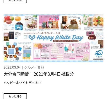
イ〈いちご〉(9枚入) 972円(税込)トキネットでお買求めいただけます
＞ボン シャペリークローバーパイ (5枚入) 1,080円(税込)トキネットで
お買求めいただけます＞ヴァンドーム青山K18 ダイヤモンドピアス
55,000円(税込)ヴァンドーム青山フロラージュ ネックレス 46,200円(税
込)ヴァンドーム青山ダイヤモンド ベーシック ブレスレット 36,300円
(税込)スワロフスキースパークリング ダンス クローバー ピアス
16,940円(税込)スワロフスキースパークリング ダンス クローバー ネッ
クレス 16,940円(税込)アナスイマジカルローズ ラウンド長財布
27,500円(税込)アナスイマジカルローズ Lファスナー薄マチ長財布
25,300円(税込)コスメデコルテアイグロウ ジェム(アイカラー) 各2,970
円(税込)ピンク系・パープル系・ブラウン系の3色が新登場サルヴァトー
レ フェラガモシニョリーナ パーススプレーキット 9,900円(税込)3月3
日に新登場
2021.03.04｜グルメ・食品
大分合同新聞 2021年3月4日掲載分
ハッピーホワイトデー 3.14
もっと見る