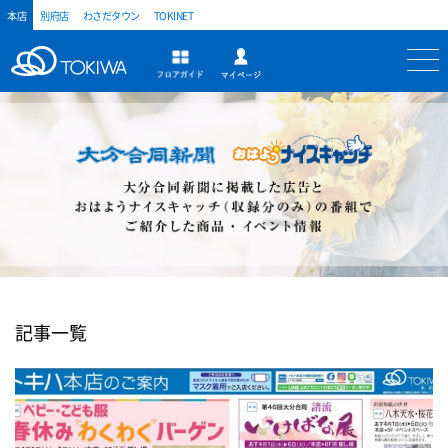
本店
別府店
わさだタウン
TOKINET
トキハ
マイページ
フロアガイド
記事一覧