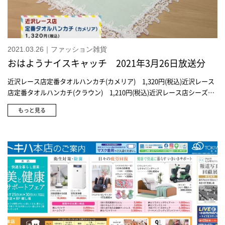
2021.03.26｜ファッション雑貨
おはようナイスキャッチ 2021年3月26日放送分
近沢レース店定番タオルハンカチ(カメリア) 1,320円(税込)近沢レース
店定番タオルハンカチ(クラウン) 1,210円(税込)近沢レース店シーズン
タオルハンカチ(桜) 1,320円(税込)近沢レース店ドイリー 3,850円(税
もっと見る
込)ドゥ・セーフキン 550円(税込)～ドゥ・セーハンカチポーチ 770円
(税込)ペットボトルや小物を入れて使用する1F シーズン雑貨ドラえも
ん タオルハンカチ 1,100円(税込)ドラえもん タオルハンカチ1,100
円(税込)1F シーズン雑貨フラワーデザイナー ニコライ バーグマンと
ドラえもんがコラボしたハンカチ1,100円(税込)スワロフスキークリスタ
リン ボールペン 7,040円(税込)スワロフスキークリスタリン ボール
ペン 7,040円(税込)スワロフスキークリスタル シマー ボールペン
各4,180円(税込)ロクシタンシア ナンバーワンキット 2,530円(税込)シ
ア ハンドクリームとシアソープ ミルクのセットロクシタンシア ハン
ドクリーム 1,540円(税込)ロクシタンエルバブランシュ ハンドクリー
ム 1,540円(税込)ホーリークローバーなど4種のハーブの香りエコスト