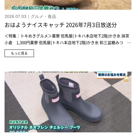
2026.07.03｜グルメ・食品
おはようナイスキャッチ 2026年7月3日放送分
＜特集：トキめきグルメ＞菓寮 但馬屋(トキハ本店地下2階)かき氷 抹茶
小倉 1,300円菓寮 但馬屋(トキハ本店地下2階)かき氷 和三盆糖みつ
1,200円＜特集：夏の贈りもの お中元ギフト＞後藤製菓生姜百景 発
もっと見る
行ジンジャエール 3,240円金政農園グラスマムの完熟いちごジェラー
ト 7,560円カレーハウスうえのうえの焙煎ビーフカレー 3個入
4,860円、5個入 6,804円寛永壱拾伍年創業 白玉屋新三郎白玉あんみ
つ・冷ぜんざい詰合せ 5,400円京菓子司 亀屋良長和ぷりん詰合せ
3,564円不室屋宝づくし 9ヶ入 3,240円松葉鴨川(にしんそば4人前セ
ット) 3,715円＜特集：盆提灯＞家紋入り盆提灯4点セット 69,300円
から※家紋入れ代 1個につき1,650円ミニ行灯 1対 22,000円大内行
灯 1対 82,500円