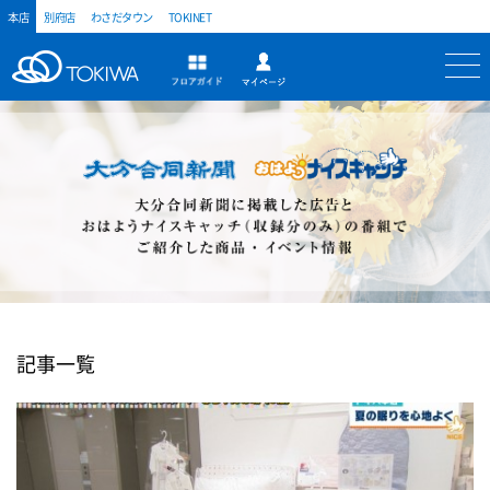
本店
別府店
わさだタウン
TOKINET
トキハ
マイページ
フロアガイド
記事一覧