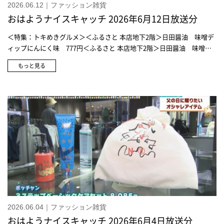
2026.06.12｜ファッション雑貨
おはようナイスキャッチ 2026年6月12日放送分
＜特集：トキめきグルメ＞＜ふるさと 本店地下2階＞日田醤油 味噌デ
ィップにんにく味 777円＜ふるさと 本店地下2階＞日田醤油 味噌デ
ィップゆずこしょう味 810円＜ふるさと 本店地下2階＞日田醤油 味
もっと見る
噌ディップかつおだし 777円＜特集：梅雨のお悩みを解決＞＜生活の
木 本店5階＞空間消臭アロマ(オレンジハーブ) 30mL 4,070円、10mL
1.980円＜生活の木 本店5階＞空間消臭アロマ(シトラスミント) 30mL
4,070円、10mL 1.980円＜生活の木 本店5階＞空間消臭アロマ(にのき&
シトラス) 30mL 4,070円、10mL 1.980円＜生活の木 本店5階＞アロマ
ストーン スポット 1,320円＜生活の木 本店5階＞アロマストーン ハー
バル 1,100円＜生活の木 本店5階＞天然消臭アロマミスト(瑞々しい有
機ライム)天然消臭アロマミスト(瑞々しい国産ひのき) 各 1,980円＜生
活の木 本店5階＞天然消臭アロマミスト(ペットと過ごす空間用ロー
ズ) 1,980円＜生活の木 本店5階＞《医薬部外品》カオリデオ 薬用デオ
ドラントボディースプレー シトラスミント 1,980円＜生活の木 本店5
階＞カオリデオ ドライシャンプー シトラスミント 2,420円＜生活の木
本店5階＞《医薬部外品》カオリデオ 薬用デオドラントロールオン シト
2026.06.04｜ファッション雑貨
ラスミント 1,980円＜セレクトスクエア 本店1階＞HUNTER オリジナ
おはようナイスキャッチ 2026年6月4日放送分
ル ネオプレン チェルシー ブーツ 20,900円＜セレクトスクエア 本店