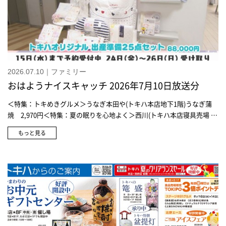
2026.07.10｜ファミリー
おはようナイスキャッチ 2026年7月10日放送分
＜特集：トキめきグルメ＞うなぎ本田や(トキハ本店地下1階)うなぎ蒲
焼 2,970円＜特集：夏の眠りを心地よく＞西川(トキハ本店寝具売場 5
階)エアブリーズマット 19,800円西川(トキハ本店寝具売場 5階)爽ブリ
もっと見る
ーズケット 14,300円西川(トキハ本店寝具売場 5階)リバーシブル仕様
敷きパッド 22,000円赤ちゃんの城(トキハ本店 6階)スリーパー Nアウ
トラスト 8,800円赤ちゃんの城(トキハ本店 6階)アウトラスト マルチパ
ッド 1,980円赤ちゃんの城(トキハ本店 6階)トキハオリジナル 出産準備
25展セット 88,000円※7月15日(水)まで予約受付中赤ちゃんの城(トキ
ハ本店 6階)ねむねむスワドル 5,500円