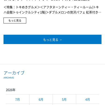
1階＞HUNTER プレイ ショート ウェザー ジャケット 23,100円＜セレ
＜特集：トキめきグルメ＞＜アフタヌーンティー・ティールーム(トキ
クトスクエア 本店1階＞HUNTER オリジナル プレイ トールブーツ
ハ会館トゥインクルシティ1階)＞ダブルメロンの贅沢パフェ 紅茶付き
17,600円＜セレクトスクエア 本店1階＞HUNTER ナイロン クロスボデ
2,200円＜特集：父の日に贈りたいオシャレアイテム＞＜ボッチャン(4
ィ ブラック 12,100円、ホワイト 12,650円＜好日山荘 本店4階＞
もっと見る
階 スタンダードセレクト)＞3ステップベーシックケアセット 8,085円
MILLET ブリーズバリヤーⅡ ワイルダー ジャケット 20,900円＜好日山
＜シガーロ(4階 スタンダードセレクト)＞リフレッシュ クール ジェル
荘 本店4階＞MILLET ブリーズバリヤーⅡ サンシェード ハット 6,930
3,850円＜DANTON(4階 スタンダードセレクト)＞ショートスリーブ ポケ
円＜好日山荘 本店4階＞MILLET フォト レインカバー 20/25 4,400円
ット Tシャツ 7,150円＜ジョンブル(4階 スタンダードセレクト)＞ピー
もっと見る
＜好日山荘 本店4階＞MILLET フォト レインカバー 30/40 5,060円
ナッツ シェードギャング Tシャツ 9,900円＜ジョンブル(4階 スタンダ
ードセレクト)＞ピーナッツ チャーリーブラウン Tシャツ 9,900円＜ジ
ョンブル(4階 スタンダードセレクト)＞ピーナッツ ジョー・クール Tシ
ャツ 9,900円＜ジョンブル(4階 スタンダードセレクト)＞ミッキーマウ
ス エンブロイダリー Tシャツ 9,350円＜ジョンブル(4階 スタンダード
セレクト)＞ミッキーマウス リンガー Tシャツ 9,350円＜ハンドバーク
アーカイブ
(4階 スタンダードセレクト)＞ビッグクルーネックTシャツ 16,500円＜
ARCHIVE
イルビゾンテ(1階)＞キーケース 13,750円＜イルビゾンテ(1階)＞カー
ドケース 13,750円＜イルビゾンテ(1階)＞ウォレット 26,400円＜イル
ビゾンテ(1階)＞コインパース 14,850円
2026年
7月
6月
5月
4月