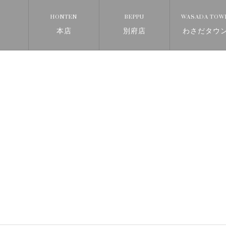
HONTEN
BEPPU
WASADA TOW
本店
別府店
わさだ
タウ