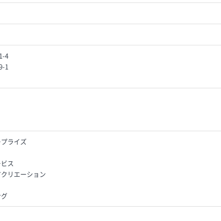
-4
-1
ープライズ
ービス
アクリエーション
ング