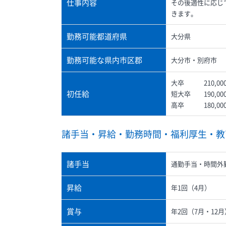
仕事内容
その後適性に応じ
きます。
勤務可能都道府県
大分県
勤務可能な県内市区郡
大分市・別府市
大卒 210,00
初任給
短大卒 190,0
高卒 180,00
諸手当・昇給・勤務時間・福利厚生・教
諸手当
通勤手当・時間外
昇給
年1回（4月）
賞与
年2回（7月・12月