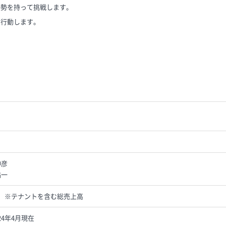
姿勢を持って挑戦します。
て行動します。
伸彦
祐一
実績）※テナントを含む総売上高
024年4月現在