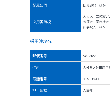
配属部門
販売部門 ほか
大分大 立命館ア
採用実績校
大阪大 同志社大
山学院大 ほか
採用連絡先
郵便番号
870-8688
住所
大分県大分市府内町
電話番号
097-538-1111
担当部課
人事部