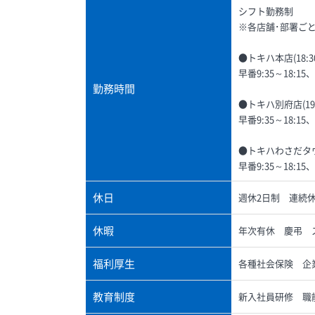
シフト勤務制
※各店舗･部署ご
●トキハ本店(18:3
早番9:35～18:15、
勤務時間
●トキハ別府店(19:
早番9:35～18:15、
●トキハわさだタウン
早番9:35～18:15、
休日
週休2日制 連続
休暇
年次有休 慶弔 
福利厚生
各種社会保険 企
教育制度
新入社員研修 職