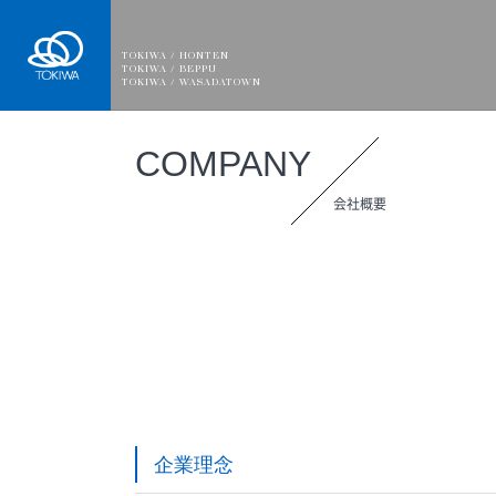
TOKIWA
TOKIWA / HONTEN
TOKIWA / BEPPU
TOKIWA / WASADATOWN
COMPANY
会社概要
企業理念