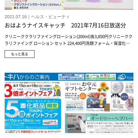
2021.07.16｜ヘルス・ビューティ
おはようナイスキャッチ 2021年7月16日放送分
クリニーククラリファイングローション(200ml)各3,850円クリニークク
ラリファイング ローション セット 224,400円洗顔フォーム・保湿化粧
水・美容液・乳液・リップカラー・ポーチのセットランコムクラリフィ
もっと見る
ック デュアル エッセンス ローション キット12,100円※数量限定クラリ
フィック デュアル エッセンス ローション 12,100円肌の生まれ変わり
を促進し透明感のある肌を目指す。ランコムジェニフィック アドバン
スト N (30ml)11,000円ルナソルアイカラーレーション(EX12・フローレ
スクラリティ)6,820円ダイヤの指輪をイメージしたカラールナソルアイ
カラーレーション(EX13・モダンアティテュード)6,820円エメラルドの
ブローチをイメージしたカラールナソルネイルポリッシュ(EX14・ルミ
ナスハロ)2,200円ルナソルプランプメロウリップス サテン(EX01・セレ
ニティレッド)4,400円ゲランルージュ ジェ リフィル (520)4,180円ゲラ
ンルージュ ジェ ケース(ミニマル シック)2,970円ゲランルージュ ジ
ェ ケース(アメジスト エモーション)4,730円アルビオン薬用スキンコ
ンディショナー エッセンシャル〈医薬部外品〉3,850円からアルビオン
薬用スキンコンディショナー エッセンシャル〈医薬部外品〉