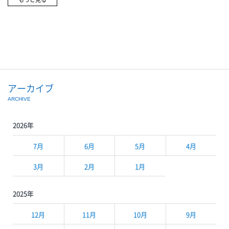
リング154,000円タンザナイトリング187,000円宝石の各セットが100万
円均一(税込110万円)コンコルドデリリューム 968,000円コンコルドプ
ラチナピンクゴールドダイヤリング363,000円コンコルドプラチナダイ
ヤリング385,000円モーブッサンジュ・タドール・ジュール・ニュイ
51,700円モーブッサンジュ・タドール・ジュール・ニュイ45,100円プラ
チナサファイアリングプラチナルビーリングセット1,100,000円
アーカイブ
ARCHIVE
2026年
7月
6月
5月
4月
3月
2月
1月
2025年
12月
11月
10月
9月