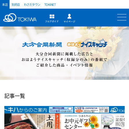
本店
別府店
わさだタウン
TOKINET
トキハ
マイページ
フロアガイド
記事一覧