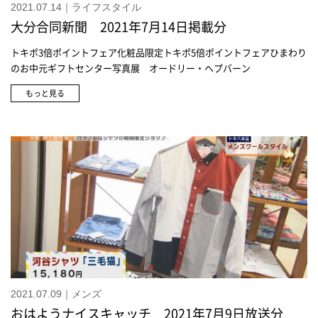
2021.07.14｜ライフスタイル
(330ml)9,350円ロクシタンレーヌブランシュ ブライトコンセントレート
大分合同新聞 2021年7月14日掲載分
セラム〈医薬部外品〉(30ml)11,550円
トキポ3倍ポイントフェア化粧品限定トキポ5倍ポイントフェアひまわり
のお中元ギフトセンター写真展 オードリー・ヘプバーン
もっと見る
2021.07.09｜メンズ
おはようナイスキャッチ 2021年7月9日放送分