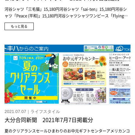
河谷シャツ「三毛猫」15,180円河谷シャツ「sai-ten」15,180円河谷シ
ャツ「Peace (平和)」15,180円河谷シャツシャツワンピース「Flying
Squirrel (ムササビ)」23,100円河谷シャツ「Shutter chance」15,180円
もっと見る
1/1000ソックス「CATS」1,430円1/1000ソックス「TENNIS」1,430円
1/1000ソックス「THANK YOU」1,430円マリーヤンリング 3,850円イ
ンダスタイルトーキョーロンドンストライプ 半袖シャツ 14,300円イ
ンダスタイルトーキョーロンドンストライプ 半袖シャツ 14,300円ア
サメリーU首Tシャツ 3,080円プロッシモピンズ 5,280円ベルべナス
エスパドリーユ 8,800円ベルべナスエスパドリーユ 8,800円
inocaSETTA(女性用) 12,980円inocaSETTA(男性用) 14,080円
inocaCASE 6,380円urawaza晴雨兼用傘 6,600円エドウィンデニスラ
スリムテーパード 8,960円エドウィンデニスラ テーラードジャケッ
ト 14,300円ビースリーメンシアサッカー・テーパード20,900円ビース
リーメンクリーンライト・ストレート20,900円エース ジーンガジェタ
ブル ランバーパーツ28,600円ナイガイスタイルショートソックス
1,100円
2021.07.07｜ライフスタイル
大分合同新聞 2021年7月7日掲載分
夏のクリアランスセールひまわりのお中元ギフトセンターアメリカンコ