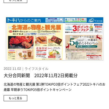
ストリング 275,000円＜D&D＞プラチナデマントイドガーネットリン
グ 660,000円＜D&D＞プラチナルビーリング 1,870,000円ピジョンブ
ラッドルビー 「鳩の血」が意味するように濃い赤が特徴的なルビー＜
D&D＞プラチナルビーリング 2,750,000円＜D&D＞K18サファイアリ
ング 671,000円＜D&D＞スフェーンネックレス 627,000円＜ネオネロ
＞K18/WGネックレス 880,000円＜ネオネロ＞K18/WGネックレス
539,000円＜ネオネロ＞K18/WGイヤリング 253,000円
2022.11.02｜ライフスタイル
大分合同新聞 2022年11月2日掲載分
北海道の物産と観光展 第1弾TOKIPO3倍ポイントフェア2022トキハのお
歳暮 早期承りTOKIPO5倍ポイントキャンペーン
もっと見る