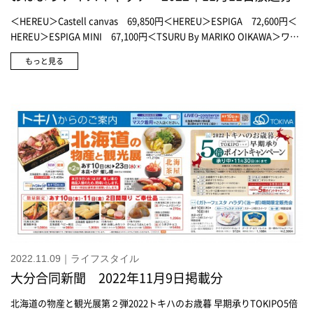
＜HEREU＞Castell canvas 69,850円＜HEREU＞ESPIGA 72,600円＜
HEREU＞ESPIGA MINI 67,100円＜TSURU By MARIKO OIKAWA＞ワン
ピース(Henri) 28,600円＜TSURU By MARIKO OIKAWA＞スカート
もっと見る
(Alina) 38,500円＜TSURU By MARIKO OIKAWA＞ニット(Eliot)
33,000円＜TSURU By MARIKO OIKAWA＞カーディガン(Ludmila)
39,600円＜UGG＞ニューメル プラットフォーム チェルシー 27,500円
ソールの暑さ5cm＜UGG＞スリッポン(アンスレー) 20,900円＜エジュ
ー＞スマートフォンケース 8,800円～9,900円＜MAISON KITSUNÉ＞
フリンジスカーフ 30,800円＜MAISON KITSUNÉ＞フーディ 35,200
円＜MAISON KITSUNÉ＞ニット 61,600円＜MAISON KITSUNÉ＞カフ
ェ キツネ トート 4,180円＜MAISON KITSUNÉ＞カフェ キツネ ミニト
ート 2,750円＜MAISON KITSUNÉ＞カフェ キツネ マグカップ 2,420
円＜MAISON KITSUNÉ＞カフェ キツネ タンブラー 2,420円＜
DoCLASSE＞エッセンシャルタートルニット 2,189円＜DoCLASSE＞
エッセンシャルタートルニット 2,189円＜DoCLASSE＞マジカルサー
モ ミドルコート 7,689円＜DoCLASSE＞マジカルサーモ ミドルコー
2022.11.09｜ライフスタイル
ト 7,689円
大分合同新聞 2022年11月9日掲載分
北海道の物産と観光展第２弾2022トキハのお歳暮 早期承りTOKIPO5倍