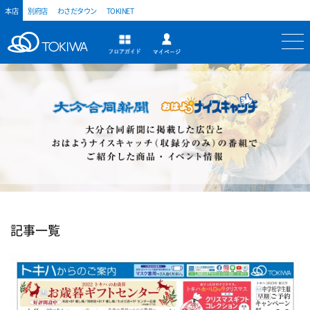
本店
別府店
わさだタウン
TOKINET
トキハ
マイページ
フロアガイド
記事一覧