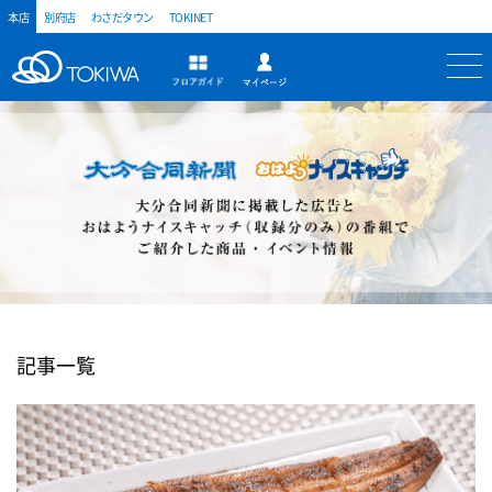
本店
別府店
わさだタウン
TOKINET
トキハ
マイページ
フロアガイド
記事一覧