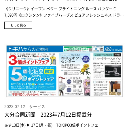
《クリニーク》イーブン ベター ブライトニング ルース パウダー C
7,590円《ロクシタン》ファイブハーブス ピュアフレッシュネス ドライ
シャンプー ミスト 3,960円《アルビオン》スーパー UV カット インテ
もっと見る
ンスコンセントレート デイクリーム 11,000円《ジョー マローン ロン
ドン》ウッド セージ ＆ シー ソルト コロン 20,680円《RMK》RMK フ
ァーストセンス クーリングジェル 3,960円 【数量限定】《クレ・
ド・ポー ボーテ》クレームUV ｎ 11,000円《デコルテ》ヴィタ ドレー
ブ ハーバル ローション(150ml) 4,950円 / (300ml) 8,250円16日から
発売！《デコルテ》アイグロウ ジェム 各2,970円トキハ本店 トキめ
きグルメ 山梨県産 日川白鳳(ひかわはくほう) ※天候等の影響で価格の変
動があります。
2023.07.12｜サービス
大分合同新聞 2023年7月12日掲載分
あす13日(木) ▶ 17日(月・祝) TOKIPO3倍ポイントフェ