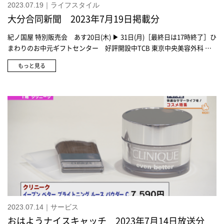
2023.07.19｜ライフスタイル
ズ 各756円※価格が変更になる場合があります※在庫が無くなり次第
大分合同新聞 2023年7月19日掲載分
終了です《フライング タイガー コペンハーゲン》アイスキャンディー
型 385円※価格が変更になる場合があります※在庫が無くなり次第終
紀ノ国屋 特別販売会 あす20日(木) ▶ 31日(月)［最終日は17時終了］ひ
了です《フライング タイガー コペンハーゲン》ファン(ポーチ付) 110
まわりのお中元ギフトセンター 好評開設中TCB 東京中央美容外科 大
円※価格が変更になる場合があります※在庫が無くなり次第終了です
分院 トキハ会館2F 7/20(木)開院
《フライング タイガー コペンハーゲン》フォトフレーム(ハート)825円
もっと見る
※価格が変更になる場合があります※在庫が無くなり次第終了です《フ
ライング タイガー コペンハーゲン》ペーパーナプキン 各165円※価格
が変更になる場合があります※在庫が無くなり次第終了です《フライン
グ タイガー コペンハーゲン》ランチバッグ 各275円※価格が変更にな
る場合があります※在庫が無くなり次第終了です《フライング タイガ
ー コペンハーゲン》ミントタブレット 各162円※価格が変更になる場
合があります※在庫が無くなり次第終了です
2023.07.14｜サービス
おはようナイスキャッチ 2023年7月14日放送分