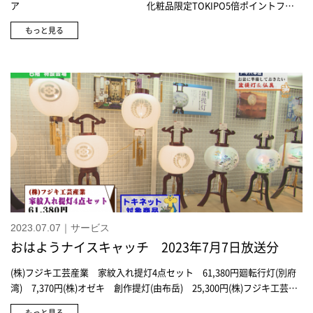
ア 化粧品限定TOKIPO5倍ポイントフェ
ア トキハカード手数料ゼロクレジットセ
もっと見る
ールひまわりのお中元ギフトセンター写真展「オードリー・スタイル
飾らない生き方」 開催中 ▶ 25日(火)まで山葡萄バッグ期間限定販売
会 あす13日(木) ▶ 19日(水)
2023.07.07｜サービス
おはようナイスキャッチ 2023年7月7日放送分
(株)フジキ工芸産業 家紋入れ提灯4点セット 61,380円廻転行灯(別府
湾) 7,370円(株)オゼキ 創作提灯(由布岳) 25,300円(株)フジキ工芸産
業 霊前灯 美六 小 ブーケダリア 22,990円(株)フジキ工芸産業 まど
もっと見る