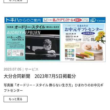
か 小 ブーケ 花水木 22,990円(株)オゼキ フラワーギフト 6,600円～
《ガーデンプレイス》鬼灯塔(ほおずきタワー) 16,500円お届けは8月上
旬から 数に限りがあります《ときわ木》美麗香 線香(美麗香筒3入
り) 3,850円《鳩居堂》線香 みくまの 3,850円煙が少ないタイプ《京
都 松栄堂》線香 かすみ・まどか 桐箱入 5,500円煙が少ないタイプ
《カメヤマローソク》LEDローソク いろはあかり 2,750円Sサイズは
1,980円《パレフローラ》お供え花(ファレノプシス) 28,600円光触媒加
工を施している
2023.07.05｜サービス
大分合同新聞 2023年7月5日掲載分
写真展「オードリー・スタイル 飾らない生き方」ひまわりのお中元ギ
フトセンター
もっと見る