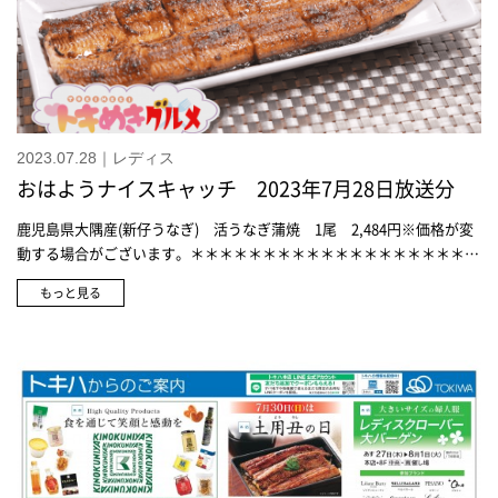
2023.07.28｜レディス
おはようナイスキャッチ 2023年7月28日放送分
鹿児島県大隅産(新仔うなぎ) 活うなぎ蒲焼 1尾 2,484円※価格が変
動する場合がございます。＊＊＊＊＊＊＊＊＊＊＊＊＊＊＊＊＊＊＊＊
＊＊＊＊＊＊＊職人の技が光る ふるさと大分みやげ＜小鹿田焼＞フリ
もっと見る
ーカップ 各2,200円 ※トキネット対象商品＜臼杵焼＞箸置セット
2,860円 ※トキネット対象商品＜別府竹細工＞花器 四海波 3,300円
《六月八日》桐箱セット(小) 3,300円 ※トキネット対象商品
《FLATS》金魚段 880円＜別府竹細工＞荒目盛かご 4,400円＜別府竹
細工＞竹かご風鈴 各3,300円 ※トキネット対象商品＜日田下駄＞焼
杉ソフト履き 1足 3,630円(箱代込み) ※トキネット対象商品＜手漉
き和紙工房＞和紙場地 和紙ポーチ 3,850円