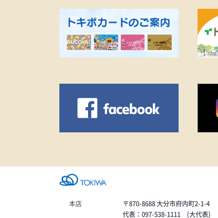
充電が持たない…・お出かけ中
に突然電源が切れたら不安…・
そろそろ2年以上使っているなぁ
という方は、この大チャンスを
お見逃しなく！本格的な夏が来
る前に、新品のバッテリーでス
トレスフリーになりましょう！
皆さまのご来店を心よりお待ち
しております！
本店
〒870-8688 大分市府内町2-1-4
代表：097-538-1111 (大代表)