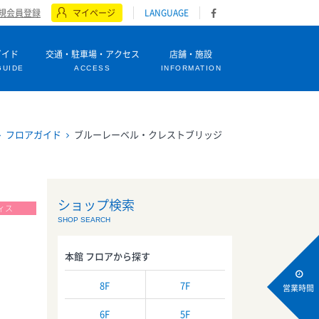
規会員登録
マイページ
LANGUAGE
ガイド
交通・駐車場・アクセス
店舗・施設
GUIDE
ACCESS
INFORMATION
フロアガイド
ブルーレーベル・クレストブリッジ
ショップ検索
ィス
SHOP SEARCH
本館 フロアから探す
8F
7F
営業時間
6F
5F