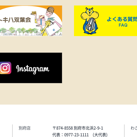
で幅広く活躍してくれる
ムスポーツへのオマージ
めた、現代的で上品なル
を誇るポロシャツ。《ADI
●ショートスリーブ
WARMVANILLA（レーヨン
52%、ポリエステル28%
ロン20%）…13,200円
別府店
〒874-8558 別府市北浜2-9-1
わ
代表：0977-23-1111 (大代表)