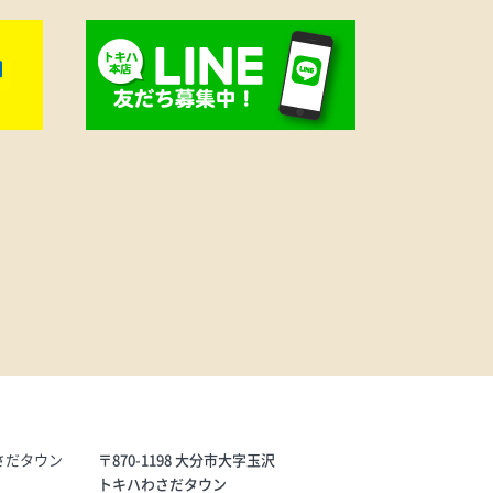
。チー
ュを込
ックス
DAS》
、ナイ
さだタウン
〒870-1198 大分市大字玉沢
トキハわさだタウン