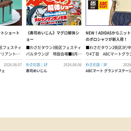
ントショート
《寿司めいじん》マグロ解体シ
NEW！ADIDASからニッ
ョー
のポロシャツが新入荷！
区フェスティ
■わさだタウン3街区フェスティ
■わさだタウン2街区3F/
タリアントマ
バルタウン1F 特設会場■8月9
り4丁目 ABCマートグラ
爽快感とチョ
日(日) 12:00～3街区1階の特設会
テージケーブル ニット カリ
2026.08.07
わさだ店｜1F
2026.08.06
わさだ店｜3F
2026
合う、夏限定
場にて、本まぐろ解体ショーを
ャツポロは、ヨーロッパ
フェ
寿司めいじん
ABCマート グランドステー
。ふんわり軽
開催！さばいた“まぐろ”は寿司
ーの伝統と爽やかなアメ
ィをチョコス
めいじんの店内でお得な価格で
スポーツ美学を融合させ
、側面にはと
ご提供します。また、じゃんけ
る。日常着として作られ
コをあしらっ
んぽん大会で勝った方に大トロ
ポロシャツは、流行に左
しい一品に仕
プレゼント！ご来店お待ちして
ないデザインでモダンな
ョコミントシ
おります！●捌きたて まぐろ赤
特徴。着心地の良さを兼
飲食］…1ピ
身…1貫 220円●捌きたて まぐろ
つつ、クラシックな襟が
中トロ…1貫 280円●捌きたて ま
れたスタイルを演出。ス
ぐろ大トロ…1貫 390円※無くな
シルエットが汎用性を高
り次第終了です。
交の場からカジュアルな