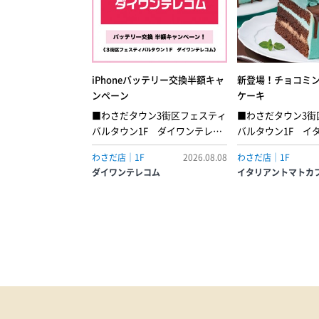
iPhoneバッテリー交換半額キャ
新登場！チョコミ
ンペーン
ケーキ
■わさだタウン3街区フェスティ
■わさだタウン3街
バルタウン1F ダイワンテレコ
バルタウン1F イ
ム■8月8日(土) ▶︎ 8月16日(日)期
トカフェミントの
わさだ店｜1F
2026.08.08
わさだ店｜1F
間限定で、iPhoneのバッテリー
コの甘さが重なり
ダイワンテレコム
イタリアントマトカ
交換がなんと…半額！スマホの
のショートケーキ
充電の減り、早くなっていませ
いミントシャンテ
んか？そんなあなたに、とって
ポンジでサンドし
も耳寄りなビッグニュースで
ろりと垂れるチョ
す！この度ダイワンテレコム大
て、見た目にも楽
分店で大変お得な『iPhoneバッ
上げました。●チ
テリー交換半額キャンペーン』
ョートケーキ［店内
を開催！期間中にお持ち込みい
ース 638円
ただくと、バッテリー交換が驚
きの【半額】に！・最近、1日中