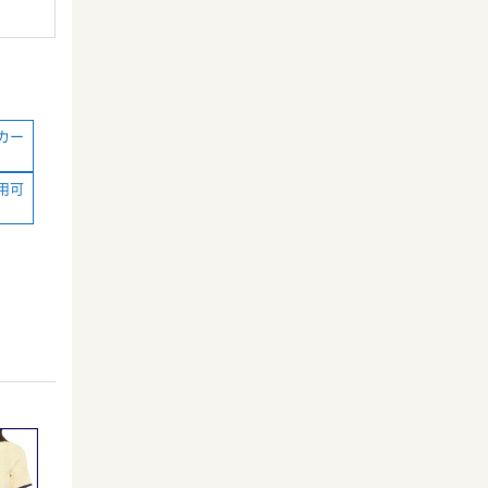
カー
用可
）