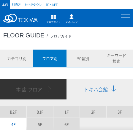
本店
別府店
わさだタウン
TOKINET
トキハ
マイページ
フロアガイド
FLOOR GUIDE
フロアガイド
キーワード
カテゴリ別
フロア別
50音別
検索
本 店 フロア
トキハ会館
B2F
B1F
1F
2F
3F
4F
5F
6F