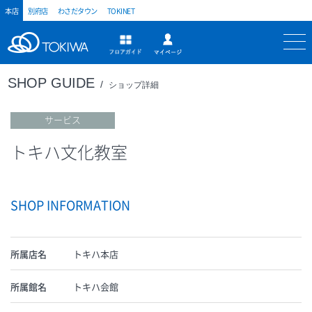
本店
別府店
わさだタウン
TOKINET
トキハ
マイページ
フロアガイド
SHOP GUIDE
ショップ詳細
サービス
トキハ文化教室
SHOP INFORMATION
所属店名
トキハ本店
所属館名
トキハ会館