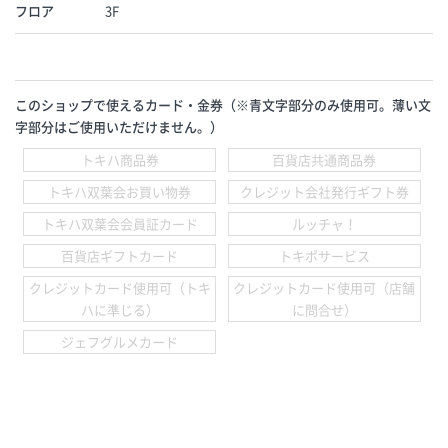
フロア
3F
このショップで使えるカード・金券（※青文字部分のみ使用可。薄い文
字部分はご使用いただけません。）
トキハ商品券
百貨店共通商品券
トキハ双葉会お買い物券
クレジット会社発行ギフト券
トキハ双葉会会員証カード
ルッチャ！
百貨店ギフトカード
トキポサービス
クレジットカード使用可（トキ
クレジットカード使用可（店舗
ハに準じる）
に問合せ）
ジェフグルメカード