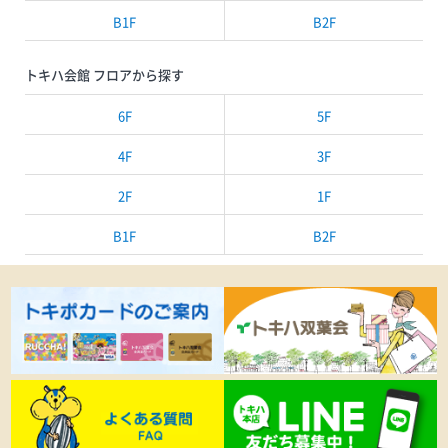
B1F
B2F
トキハ会館 フロアから探す
6F
5F
4F
3F
2F
1F
B1F
B2F