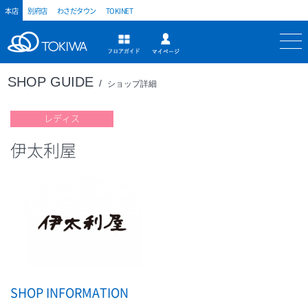
本店
別府店
わさだタウン
TOKINET
トキハ
マイページ
フロアガイド
SHOP GUIDE
ショップ詳細
レディス
伊太利屋
SHOP INFORMATION