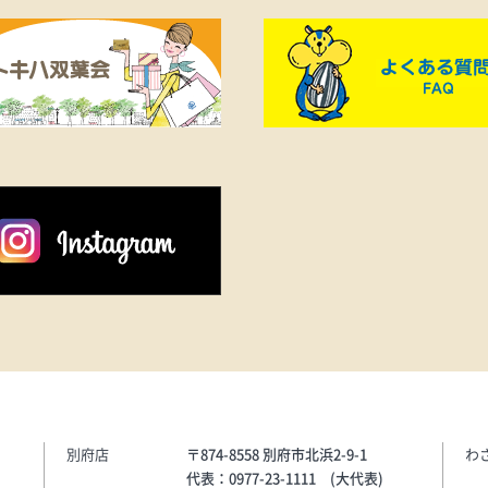
くれる。チー
練された雰囲気を演出します。
マージュを込
快適な履き心地とデザイン性を
品なルックス
兼ね備え、デイリー使いはもち
ADIDAS》
ろん、トレンド感のある足元を
ブ
楽しみたい方にもおすすめのア
レーヨン
イテムです。《PUMA》
28%、ナイ
●SPEEDCAT ETOILE（天然皮
0円
革・合成繊維）…15,400円
別府店
〒874-8558 別府市北浜2-9-1
わ
代表：0977-23-1111 (大代表)