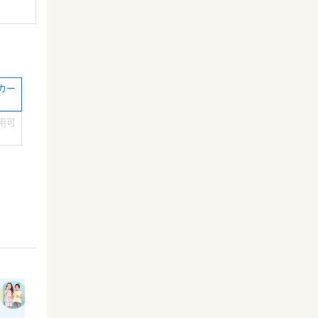
カー
用可
）