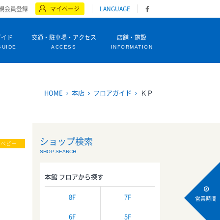
規会員登録
マイページ
LANGUAGE
ガイド
交通・駐車場・アクセス
店舗・施設
GUIDE
ACCESS
INFORMATION
HOME
本店
フロアガイド
ＫＰ
ショップ検索
・ベビー
SHOP SEARCH
本館 フロアから探す
8F
7F
営業時間
6F
5F