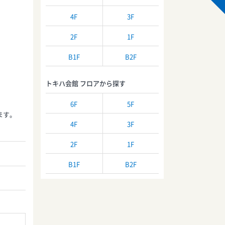
4F
3F
2F
1F
B1F
B2F
トキハ会館 フロアから探す
6F
5F
ます。
4F
3F
2F
1F
B1F
B2F