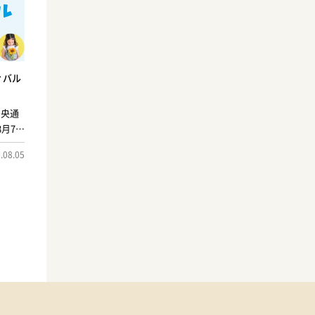
ィバル
中央通
月7日
最終日は
.08.05
で、
14日
広場に
スティ
も開催
機会に
全てイ