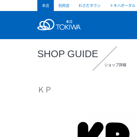
本店
別府店
わさだタウン
トキハポータル
トキハ
SHOP GUIDE
ショップ詳細
ＫＰ