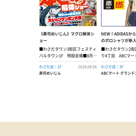
《寿司めいじん》マグロ解体シ
NEW！ADIDAS
ョー
のポロシャツが新
■わさだタウン3街区フェスティ
■わさだタウン2街区
バルタウン1F 特設会場■8月9
り4丁目 ABCマ
日(日) 12:00～3街区1階の特設会
テージケーブル ニッ
わさだ店｜1F
2026.08.06
わさだ店｜3F
場にて、本まぐろ解体ショーを
ャツポロは、ヨー
寿司めいじん
ABCマート グラン
開催！さばいた“まぐろ”は寿司
ーの伝統と爽やか
めいじんの店内でお得な価格で
スポーツ美学を融
ご提供します。また、じゃんけ
る。日常着として
んぽん大会で勝った方に大トロ
ポロシャツは、流
プレゼント！ご来店お待ちして
ないデザインでモ
おります！●捌きたて まぐろ赤
特徴。着心地の良
身…1貫 220円●捌きたて まぐろ
つつ、クラシック
中トロ…1貫 280円●捌きたて ま
れたスタイルを演
ぐろ大トロ…1貫 390円※無くな
シルエットが汎用
り次第終了です。
交の場からカジュ