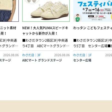
からニット素材
NEW！大人気PUMAスピードキ
わっタン こどもフェステ
入荷！
ャットから新作が入荷！
3F/中央通
■わさだタウン2街区3F/中央通
■わさだタウン2街区1F/
ートグランドス
り4丁目 ABCマートグランドス
り5丁目 センター広場■8
ト カリ Tシ
テージレースコースから生まれ
(金) ▶︎ 8月16日(日) ※
2026.08.06
わさだ店｜3F
2026.08.06
わさだ店｜1F
2026
ロッパサッカ
たアイコニックなスニーカー
17時閉場■平日：19時ま
ドステージ
ABCマート グランドステージ
センター広場
なアメリカの
「スピードキャット」に、ダン
土・日・祝・8月13日(木)・
合させてい
スをモチーフにしたデザイン要
(金)：20時までセンター
作られたこの
素を取り入れた一足。モーター
て「わっタン こどもフェ
行に左右され
スポーツのスピード感あふれる
バル」を開催！イベント
ダンな外観が
DNAを受け継ぎながら、女性ら
しておりますので、この
さを兼ね備え
しい繊細な刺繍ディテールが足
ぜひお越しください。※
な襟が洗練さ
元にさりげないアクセントをプ
メージ写真です。
出。スリムな
ラスしてくれます。カジュアル
性を高め、社
からフェミニンまで幅広いスタ
アルな外出ま
イリングにマッチし、個性と洗