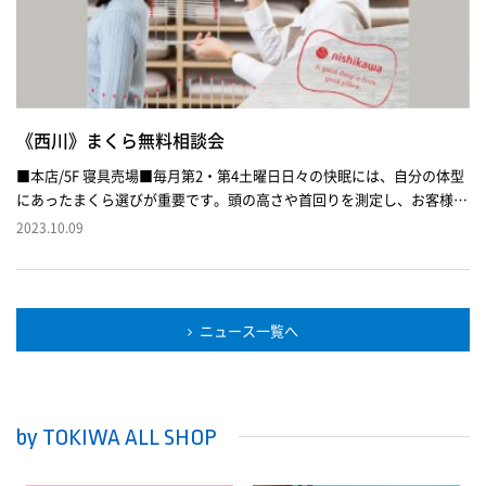
《西川》まくら無料相談会
■本店/5F 寝具売場■毎月第2・第4土曜日日々の快眠には、自分の体型
にあったまくら選びが重要です。頭の高さや首回りを測定し、お客様に
適したまくらの高さや素材をご提案いたします。眠りの疑問やお悩みを
2023.10.09
ご相談ください！この機会にどうぞお立ち寄りください。
ニュース一覧へ
by TOKIWA ALL SHOP