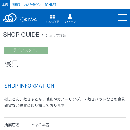
本店
別府店
わさだタウン
TOKINET
トキハ
マイページ
フロアガイド
SHOP GUIDE
ショップ詳細
ライフスタイル
寝具
SHOP INFORMATION
掛ふとん、敷きふとん、毛布やカバーリング、・敷きパッドなどの寝具
雑貨など豊富に取り揃えております。
所属店名
トキハ本店