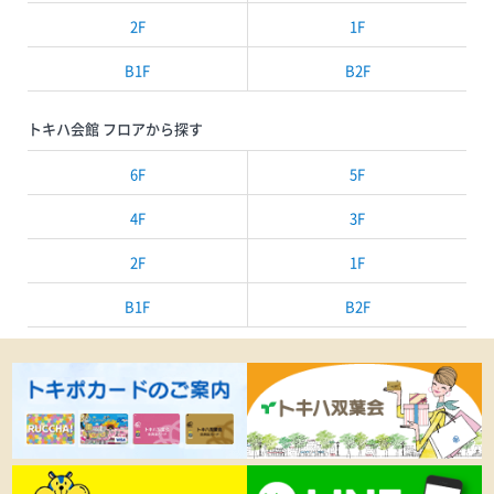
2F
1F
B1F
B2F
トキハ会館 フロアから探す
6F
5F
4F
3F
2F
1F
B1F
B2F