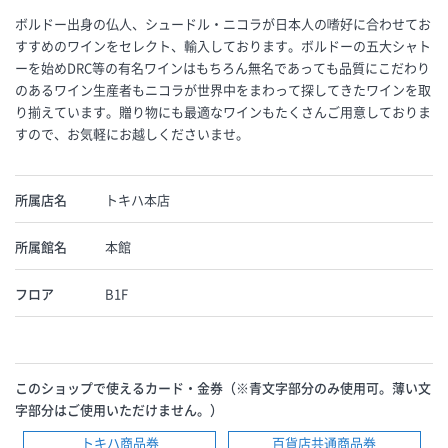
ボルドー出身の仏人、シュードル・ニコラが日本人の嗜好に合わせてお
すすめのワインをセレクト、輸入しております。ボルドーの五大シャト
ーを始めDRC等の有名ワインはもちろん無名であっても品質にこだわり
のあるワイン生産者もニコラが世界中をまわって探してきたワインを取
り揃えています。贈り物にも最適なワインもたくさんご用意しておりま
すので、お気軽にお越しくださいませ。
所属店名
トキハ本店
所属館名
本館
フロア
B1F
このショップで使えるカード・金券（※青文字部分のみ使用可。薄い文
字部分はご使用いただけません。）
トキハ商品券
百貨店共通商品券