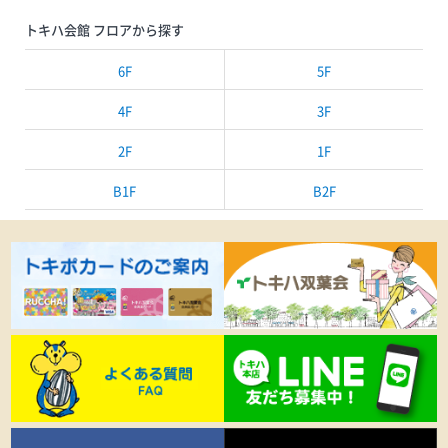
トキハ会館 フロアから探す
6F
5F
4F
3F
2F
1F
B1F
B2F