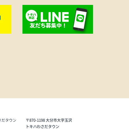
ます。
ン性を
はもち
足元を
めのア
天然皮
円
さだタウン
〒870-1198 大分市大字玉沢
トキハわさだタウン