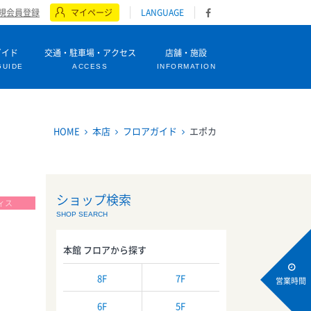
規会員登録
マイページ
LANGUAGE
ガイド
交通・駐車場・アクセス
店舗・施設
GUIDE
ACCESS
INFORMATION
HOME
本店
フロアガイド
エポカ
ショップ検索
ィス
SHOP SEARCH
本館 フロアから探す
8F
7F
営業時間
6F
5F