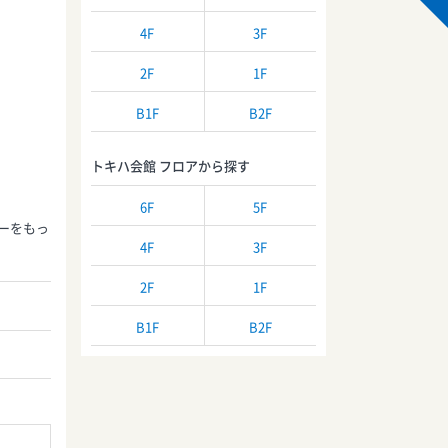
4F
3F
2F
1F
B1F
B2F
トキハ会館 フロアから探す
6F
5F
ーをもっ
4F
3F
2F
1F
B1F
B2F