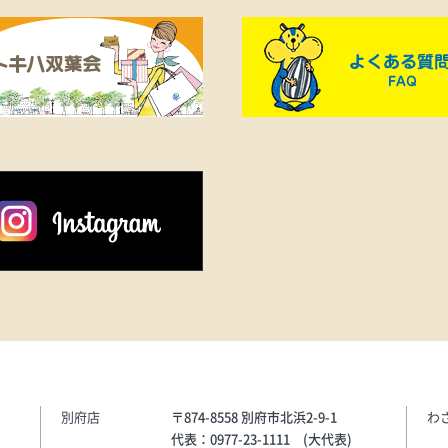
で幅広く活躍してくれる。チー
練された雰囲気を演出し
ムスポーツへのオマージュを込
快適な履き心地とデザイ
めた、現代的で上品なルックス
兼ね備え、デイリー使い
を誇るポロシャツ。《ADIDAS》
ろん、トレンド感のある
●ショートスリーブ
楽しみたい方にもおすす
WARMVANILLA（レーヨン
イテムです。《PUMA》
52%、ポリエステル28%、ナイ
●SPEEDCAT ETOILE（
ロン20%）…13,200円
革・合成繊維）…15,400
別府店
〒874-8558 別府市北浜2-9-1
わ
代表：0977-23-1111 (大代表)