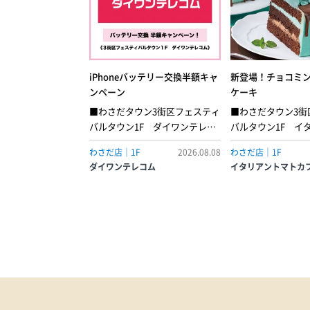
iPhoneバッテリー交換半額キャ
新登場！チョコミ
ンペーン
ケーキ
■わさだタウン3街区フェスティ
■わさだタウン3街
バルタウン1F ダイワンテレコ
バルタウン1F イ
ム■8月8日(土) ▶︎ 8月16日(日)期
トカフェミントの
わさだ店｜1F
2026.08.08
わさだ店｜1F
間限定で、iPhoneのバッテリー
コの甘さが重なり
ダイワンテレコム
イタリアントマトカ
交換がなんと…半額！スマホの
のショートケーキ
充電の減り、早くなっていませ
いミントシャンテ
んか？そんなあなたに、とって
ポンジでサンドし
も耳寄りなビッグニュースで
ろりと垂れるチョ
す！この度ダイワンテレコム大
て、見た目にも楽
分店で大変お得な『iPhoneバッ
上げました。●チ
テリー交換半額キャンペーン』
ョートケーキ［店内
を開催！期間中にお持ち込みい
ース 638円
ただくと、バッテリー交換が驚
きの【半額】に！・最近、1日中