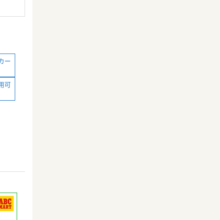
カー
用可
）