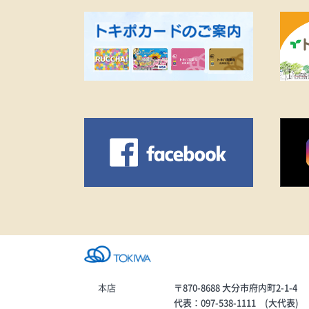
充電が持たない…・お出かけ中
に突然電源が切れたら不安…・
そろそろ2年以上使っているなぁ
という方は、この大チャンスを
お見逃しなく！本格的な夏が来
る前に、新品のバッテリーでス
トレスフリーになりましょう！
皆さまのご来店を心よりお待ち
しております！
本店
〒870-8688 大分市府内町2-1-4
代表：097-538-1111 (大代表)