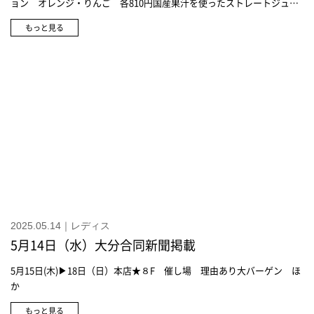
ョン オレンジ・りんご 各810円国産果汁を使ったストレートジュー
ス氷を入れると薄まるので 冷蔵庫で冷やして飲むのがオススメ＜特
もっと見る
集：第50回 千總(ちそう)展＞本店7階 呉服特設会場今月19日(月)まで
開催中訪問着 逸品 滝取雪輪文(たきどりゆきわもん)訪問着 逸品
御車御所解文(みくるまごしょどきもん)みやびやかな訪問着訪問着 入
卒用 名倉清彩(めいそうせいさい)振袖 逸品 飛翔宝船文(ひしょうた
からぶねもん)黒留袖 逸品 雅趣流麗(がしゅりゅうれい)色留袖 逸
品 慶長京洛文(けいちょうきょうらくもん)付下着尺 逸品 地紙(じが
み)ちらし千總×トキハ本店模様や地色などを決めたオリジナルの付下
オクタゴンバッグ
2025.05.14｜レディス
5月14日（水）大分合同新聞掲載
5月15日(木)▶18日（日）本店★８F 催し場 理由あり大バーゲン ほ
か
もっと見る