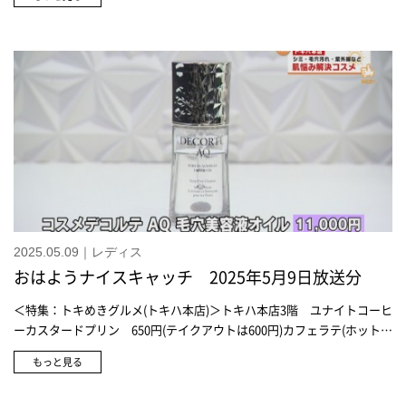
2025.05.09｜レディス
おはようナイスキャッチ 2025年5月9日放送分
＜特集：トキめきグルメ(トキハ本店)＞トキハ本店3階 ユナイトコーヒ
ーカスタードプリン 650円(テイクアウトは600円)カフェラテ(ホット/
アイス) 600円＜特集：肌悩み解決コスメ-シミ・毛穴汚れ・紫外線な
もっと見る
ど-(トキハ本店)＞コスメデコルテ AQ 毛穴美容液オイル 11,000円ロク
シタン<レーヌデプレ> イルミネイティング クレンジングフォーム