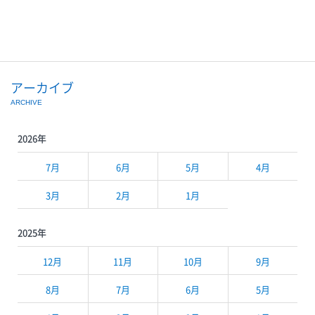
4,950円SABON ヘッドスクラブ クラリファイング 5,830円SK-Ⅱ ジ
ェノプティクス CCプライマー 各9,900円SHISEIDO エッセンススキ
ングロウ ファンデーション 7,590円/レフィル：7,040円コスメキッチ
ン to/one フラワーティー フレッシュベリー 3,240円
アーカイブ
ARCHIVE
2026年
7月
6月
5月
4月
3月
2月
1月
2025年
12月
11月
10月
9月
8月
7月
6月
5月