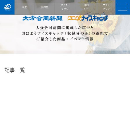
TOKIWA
わさだ
TOKI
サイト
本店
別府店
タウン
NET
マップ
記事一覧