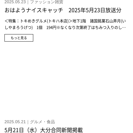
2025.05.23｜ファッション雑貨
おはようナイスキャッチ 2025年5月23日放送分
＜特集：トキめきグルメ(トキハ本店)＞地下1階 諸国銘菓石山弄月(い
しやまろうげつ) 1個 194円※なくなり次第終了はちみつ入りのしっ
とりとした生地 北海道産の小豆をはさんでいる地下1階 銘茶 若竹
もっと見る
園八女限定新茶 100g 1,620円-初物でもある新茶-新芽には冬の時季
に蓄えられた栄養素や旨み成分が含まれ 古くから不老長寿の縁起物と
して重宝されていた＜特集：アクセサリー＆バッグ(トキハ本店)＞SV×
アクアマリン×ダイヤモンド チャーム 36,300円〈2025Limited
Edition〉K10パールチャーム 57,200円ダイヤモンド カローラ シリー
ズ 231,000円～Swarovski Created Diamonds コレクション ネックレ
ス 297,000円Swarovski Created Diamonds ピアス 169,400円ル ロゾ
バケットバッグXSバレリーナ 99,000円イージーバリートートバッグ
167,200円
2025.05.21｜グルメ・食品
5月21日（水）大分合同新聞掲載