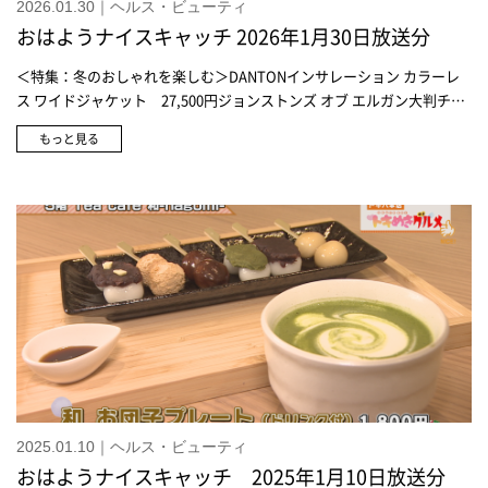
2026.01.30｜ヘルス・ビューティ
おはようナイスキャッチ 2026年1月30日放送分
＜特集：冬のおしゃれを楽しむ＞DANTONインサレーション カラーレ
ス ワイドジャケット 27,500円ジョンストンズ オブ エルガン大判チェ
ックストール 93,500円UGGレトロファイ ロー 25,300円UGGレトロ
もっと見る
ファイ ロー スプリング 25,300円メゾン キツネトートバッグ 12,430
円メゾン キツネトートバッグ 8,910円メゾン キツネトートバッグ
8,910円DANTONインサレーション カラーレス ジャケット 20,900円
DANTONインサレーション カラーレス ベスト 17,600円DANTONモー
ルスキン ワイド カバーオール ジャケット 26,400円ブランドストーン
サイドゴアブーツ 31,900円ボッチャンフォレストトナー(化粧水)
2,420円ボッチャンフラワーモイスチャライザー(美容乳液) 2,750円ボ
ッチャンイーブンアップC セラム(美容液) 4,400円＜特集：トキめきグ
ルメ＞そのだフルーツせとか 1玉 900円
2025.01.10｜ヘルス・ビューティ
おはようナイスキャッチ 2025年1月10日放送分