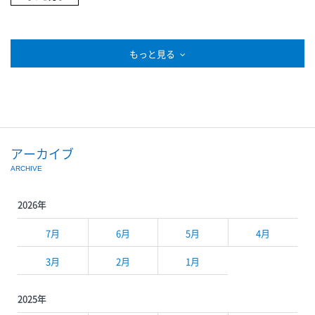
本 4,620円M・A・Cマキシマル シルキー マット リップスティック 1
本 4,620円【数量限定】金色のタルト 680円魔法のパンプキン 700
円もっち～ 680円ジェラートピケPIQUE MONSTER パーカー 11,440
円ジェラートピケPIQUE MONSTER ショートパンツ 6,380円ジェラー
もっと見る
トピケPIQUE MONSTER BIGフーディ 10,780円BEE my HONEY 近藤
養蜂場ジンジャーハニーHOT 300円BEE my HONEY 近藤養蜂場ナッツ
の蜂蜜漬 1,868円(200g)
アーカイブ
ARCHIVE
2026年
7月
6月
5月
4月
3月
2月
1月
2025年