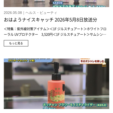
2026.05.08｜ヘルス・ビューティ
おはようナイスキャッチ 2026年5月8日放送分
＜特集：紫外線対策アイテム＞＜1F ジルスチュアート＞ホワイトフロ
ーラル UVプロテクター 3,520円＜1F ジルスチュアート＞サムシング
ピュアブルー UVプロテクトスプレー 2,860円＜1F コスメデコルテ＞
もっと見る
UV コンフォート ブライト[医薬部外品] 5,280円＜1F コスメデコルテ＞
UV コンフォート エアリートランスペアレント 4,950円＜1F コスメデ
コルテ＞UV コンフォート トーンアップCC(ラベンダーローズ) 4,950円
＜1F ロクシタン＞インテンシヴリペア UVプロテクティヴ ヘアミスト
4,950円＜紫外線ダメージケアアイテム＞＜1F コスメキッチン＞ラ・カ
スタアロマエステ ヘアソープ82 2,750円＜1F コスメキッチン＞ラ・カ
スタアロマエステ ヘアマスク82 2,750円＜特集：夏のヘアケアアイテ
ム＞＜1F SABON＞ヘッドスクラブ リフレッシング(300g) 5,500円＜
1F SABON＞ヘッドスクラブ (90g) 各 2,420円＜特集：紫外線対策アイ
テム＞＜7F メガネ売場＞オリバーピープルズシェルドレイク 55,550
円＜7F メガネ売場＞アイヴォルヒースⅢ 27,500円＜7F メガネ売場＞
アイヴォルヒースⅢ 36,300円＜特集：トキめきグルメ＞＜B1F かつヰ
＞お肉屋さんのコロッケ 1個130円