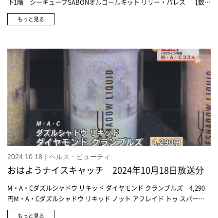
下1階 シーキューブSABONオルゴールキット リリー・パレス 【数量
限定品】17,380円ジョー マローン ロンドンファー&アルテミシア コロ
もっと見る
ン 【数量限定品】30ml 12,430円 100ml 24,750円ジョー マロー
ン ロンドンオレンジビター コロン 【数量限定品】30ml 12,430円
100ml 24,750円ロクシタン 6日から発売予定カムクアット スノーシ
ア トリオ 【数量限定品】10,010円クリニークラッシュ パワー マスカ
ラ セット 25 【数量限定品】4,730円コスメデコルテコスメデコルテ
リポソーム アドバンスト リペアクリーム パープルリボン セット
2024 【数量限定品】11,000円RMKRMK ザ ピンク ハイ アイズ & ブラ
ッシュ パレット 【数量限定品】8,250円ハウスオブローゼコンセント
レートクリームプレミアムセット 13,200円生活の木オレンジフラワー
ボディーミルク 3,080円生活の木金木犀シアバターボディーミルク
3,080円
2024.10.18｜ヘルス・ビューティ
おはようナイスキャッチ 2024年10月18日放送分
M・A・Cダズルシャドウ リキッド ダイヤモンド クランブルズ 4,290
円M・A・Cダズルシャドウ リキッド ノット アフレイド トゥ スパーク
ル 4,290円M・A・Cマキシマル スリーク サテン リップスティック 1
もっと見る