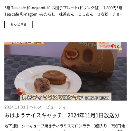
5階 Tea cafe 和-nagomi-和 お団子プレート(ドリンク付) 1,800円5階
Tea cafe 和-nagomi-みたらし 抹茶あん こしあん きな粉 チョコ
レート あんバター5階 Tea cafe 和-nagomi-みたらし・きな粉 テイク
もっと見る
アウト 各550円SABONウェルカムキット オリーブ・ブリス 3,520円
ジルスチュアートリップブロッサム バーム 3,520円 きょう発売SK-
Ⅱニューイヤー スペシャル トライアル キット 12,650円 数量限定
RMK スプリングコレクション2025RMK シンクロマティック アイシャ
ドウパレット 6,380円ロクシタンスノーシア ボディクリーム(ヴァイオ
レット) 125mL 4,730円 数量限定ロクシタンスノーシア ハンドクリ
ーム(ヴァイオレット)30mL 1,870円 150mL 4,070円 数量限定
SHISEIDOSHISEIDOフューチャーソリューション LX ユニバーサル ディ
フェンスＳ 11,550円ランコムジェニフィック アルティメ セラム 限
定 115mL 33,000円
2024.11.01｜ヘルス・ビューティ
おはようナイスキャッチ 2024年11月1日放送分
地下1階 シーキューブ焼きティラミスマロンラテ 3個入り 756円地