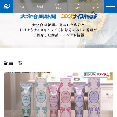
TOKIWA
わさだ
TOKI
サイト
本店
別府店
タウン
NET
マップ
記事一覧