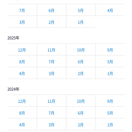
7月
6月
5月
4月
3月
2月
1月
2025年
12月
11月
10月
9月
8月
7月
6月
5月
4月
3月
2月
1月
2024年
12月
11月
10月
9月
8月
7月
6月
5月
4月
3月
2月
1月