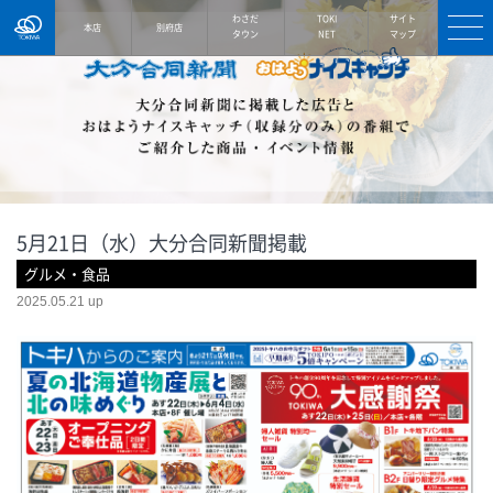
TOKIWA
わさだ
TOKI
サイト
本店
別府店
タウン
NET
マップ
5月21日（水）大分合同新聞掲載
グルメ・食品
2025.05.21 up