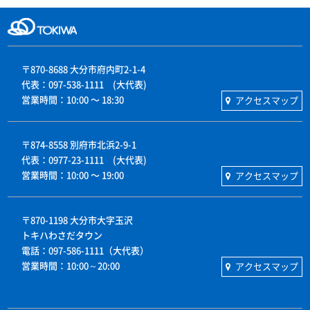
本店
〒870-8688 大分市府内町2-1-4
代表：097-538-1111 (大代表)
営業時間：10:00 〜 18:30
アクセスマップ
別府店
〒874-8558 別府市北浜2-9-1
代表：0977-23-1111 (大代表)
営業時間：10:00 〜 19:00
アクセスマップ
わさだタウン
〒870-1198 大分市大字玉沢
トキハわさだタウン
電話：097-586-1111（大代表）
営業時間：10:00～20:00
アクセスマップ