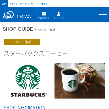
本店
別府店
わさだタウン
TOKINET
トキハ
マイページ
フロアガイド
SHOP GUIDE
ショップ詳細
グルメ・食品
スターバックスコーヒー
SHOP INFORMATION