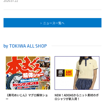
2026.07.22
間：7月30日(木)～9月2日(水)高校の生徒の皆様がオススメする、大分の
魅力を紹介します。さらに、高校生の皆様の、エネルギー溢れる作品を
店舗に展示いたします。いつもと違う空間で、芸術にふれながら、コー
ヒーをお楽しみください。② Kidsバリスタ体験 ＆ 夏の自由研究～コ
ニュース一覧へ
ーヒーの未来、環境勉強会～夏休み期間中、お子様にスターバックスで
の体験を通じて、コーヒーの未来や、地球環境の事などを、体験を通じ
て楽しく学ぶ機会をお届けします。計5回実施します。詳細は開催日ご
とに、別途ご案内いたしますので、そちらの記事をご覧ください。＜第
by TOKIWA ALL SHOP
1回：リサイクル ＆ キッズバリスタ体験 ～地球環境とごみ問題～＞の
詳細はこちら＞
《寿司めいじん》マグロ解体ショ
NEW！ADIDASからニット素材のポ
ー
ロシャツが新入荷！