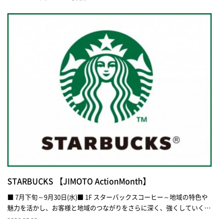
STARBUCKS 【JIMOTO ActionMonth】
■ 7月下旬～9月30日(水)■ 1F スターバックスコーヒー～地域の特色や
魅力を活かし、お客様と地域のつながりをさらに深く、強くしていく活
動を実施します～① JIMOTO MAPと芸術緑丘高校生徒様の作品展示期