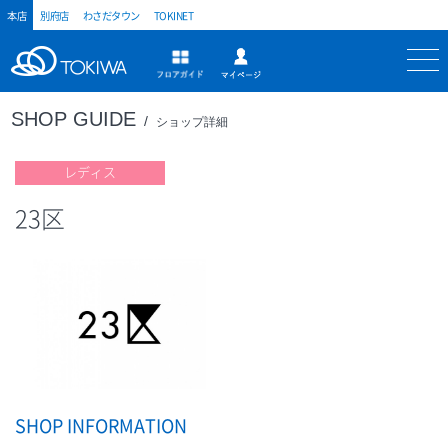
本店
別府店
わさだタウン
TOKINET
トキハ
マイページ
フロアガイド
SHOP GUIDE
ショップ詳細
レディス
23区
SHOP INFORMATION