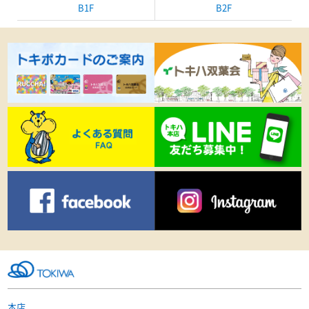
B1F
B2F
本店