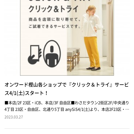
オンワード樫山各ショップで『クリック＆トライ』サービ
ス4/1(土)スタート！
■本店/2F 23区・iCB、本店/3F 自由区■わさだタウン2街区2F/中央通り
4丁目 23区・自由区、北通り5丁目 anySiS4/1(土)より、本店2F23区・
iCB、3F自由区、わさだタウン2街区2F23区・自由区・anySiSにおきま
2023.03.27
して、オンワード樫山公式オンラインストア「オンワードクローゼッ
ト」掲載の商品をショップに取り寄せてご試着できるサービス『クリッ