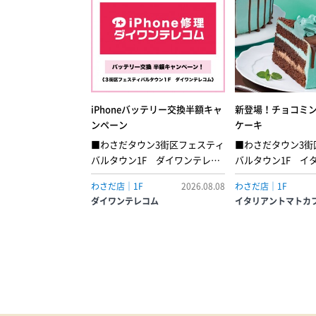
iPhoneバッテリー交換半額キャ
新登場！チョコミ
ンペーン
ケーキ
■わさだタウン3街区フェスティ
■わさだタウン3街
バルタウン1F ダイワンテレコ
バルタウン1F イ
ム■8月8日(土) ▶︎ 8月16日(日)期
トカフェミントの
わさだ店｜1F
2026.08.08
わさだ店｜1F
間限定で、iPhoneのバッテリー
コの甘さが重なり
ダイワンテレコム
イタリアントマトカ
交換がなんと…半額！スマホの
のショートケーキ
充電の減り、早くなっていませ
いミントシャンテ
んか？そんなあなたに、とって
ポンジでサンドし
も耳寄りなビッグニュースで
ろりと垂れるチョ
す！この度ダイワンテレコム大
て、見た目にも楽
分店で大変お得な『iPhoneバッ
上げました。●チ
テリー交換半額キャンペーン』
ョートケーキ［店内
を開催！期間中にお持ち込みい
ース 638円