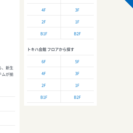
4F
3F
2F
1F
B1F
B2F
トキハ会館 フロアから探す
6F
5F
ら、新生
4F
3F
テムが揃
2F
1F
B1F
B2F