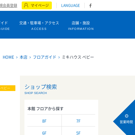
規会員登録
マイページ
LANGUAGE
ガイド
交通・駐車場・アクセス
店舗・施設
GUIDE
ACCESS
INFORMATION
HOME
本店
フロアガイド
ミキハウス ベビー
ショップ検索
・ベビー
SHOP SEARCH
本館 フロアから探す
8F
7F
営業時間
6F
5F