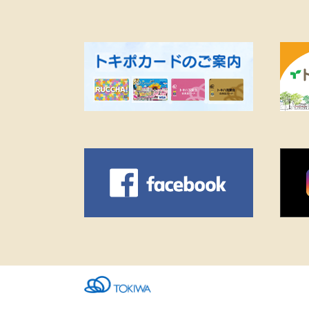
ただくと、バッテリー交換が驚
きの【半額】に！・最近、1日中
充電が持たない…・お出かけ中
に突然電源が切れたら不安…・
そろそろ2年以上使っているなぁ
という方は、この大チャンスを
お見逃しなく！本格的な夏が来
る前に、新品のバッテリーでス
トレスフリーになりましょう！
皆さまのご来店を心よりお待ち
しております！