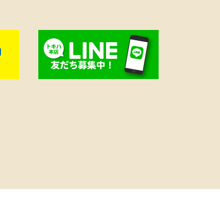
め、社
外出ま
。チー
ュを込
ックス
DAS》
、ナイ