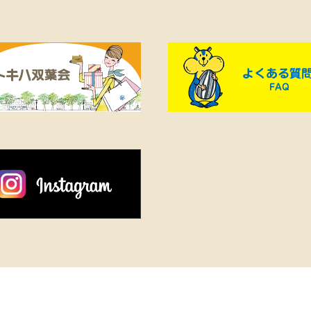
ぐろ大トロ…1貫 390円※無くな
シルエットが汎用性を高
り次第終了です。
交の場からカジュアルな
で幅広く活躍してくれる
ムスポーツへのオマージ
めた、現代的で上品なル
を誇るポロシャツ。《ADI
●ショートスリーブ
WARMVANILLA（レーヨン
52%、ポリエステル28%
ロン20%）…13,200円