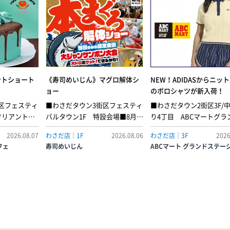
ントショート
《寿司めいじん》マグロ解体シ
NEW！ADIDASからニッ
ョー
のポロシャツが新入荷！
区フェスティ
■わさだタウン3街区フェスティ
■わさだタウン2街区3F/
タリアントマ
バルタウン1F 特設会場■8月9
り4丁目 ABCマートグラ
爽快感とチョ
日(日) 12:00～3街区1階の特設会
テージケーブル ニット カリ
2026.08.07
わさだ店｜1F
2026.08.06
わさだ店｜3F
2026
合う、夏限定
場にて、本まぐろ解体ショーを
ャツポロは、ヨーロッパ
フェ
寿司めいじん
ABCマート グランドステー
。ふんわり軽
開催！さばいた“まぐろ”は寿司
ーの伝統と爽やかなアメ
ィをチョコス
めいじんの店内でお得な価格で
スポーツ美学を融合させ
、側面にはと
ご提供します。また、じゃんけ
る。日常着として作られ
コをあしらっ
んぽん大会で勝った方に大トロ
ポロシャツは、流行に左
しい一品に仕
プレゼント！ご来店お待ちして
ないデザインでモダンな
ョコミントシ
おります！●捌きたて まぐろ赤
特徴。着心地の良さを兼
飲食］…1ピ
身…1貫 220円●捌きたて まぐろ
つつ、クラシックな襟が
中トロ…1貫 280円●捌きたて ま
れたスタイルを演出。ス