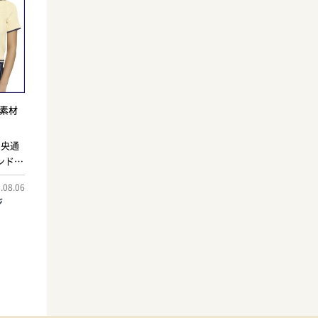
ト素材
中央通
ンドス
 Tシ
.08.06
サッカ
ジ
リカの
てい
たこの
右され
外観が
ね備え
洗練さ
リムな