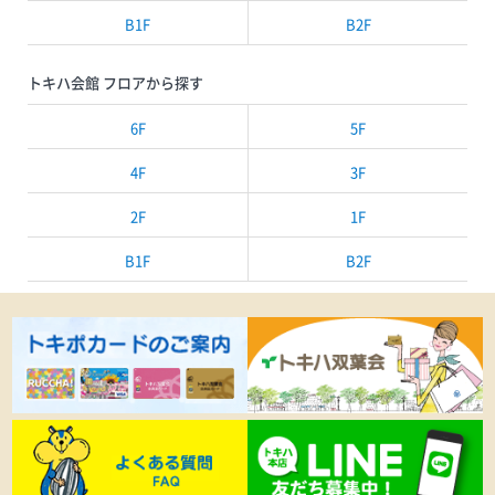
B1F
B2F
トキハ会館 フロアから探す
6F
5F
4F
3F
2F
1F
B1F
B2F