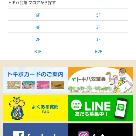
トキハ会館 フロアから探す
6F
5F
4F
3F
2F
1F
B1F
B2F