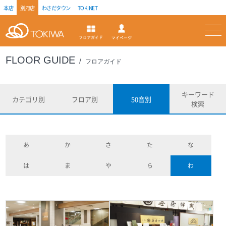
本店
別府店
わさだタウン
TOKINET
トキハ
マイページ
フロアガイド
FLOOR GUIDE
フロアガイド
キーワード
カテゴリ別
フロア別
50音別
検索
あ
か
さ
た
な
は
ま
や
ら
わ