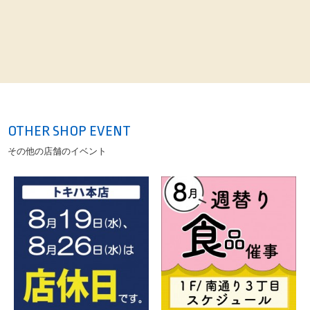
ーケット 8月20日(木) ▶︎ ８月25日(火) ※最終日は16時まで◯
靴・バッグ大バーゲン＆婦人服バーゲン 8月27日(木) ▶︎ 9月1日
(火) ※最終日は16時まで 地階 催し場 ○ひまわりのお中元センター 開
設中 ▶︎ 8月12日(水) ※最終日は16時まで○九州みやげフェア 8月13
日(木） ▶︎ 8月18日(火) ※最終日は16時まで○ギフト解体セール 8月
20日(木) ▶︎ 8月31日(月) ※最終日は16時まで※催し物の内容に関しまし
ては予告なく変更する場合がございます。 ご了承ください。
OTHER SHOP EVENT
その他の店舗のイベント