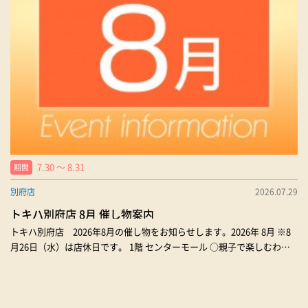
7.30 〜 8.31
期間
別府店
2026.07.29
トキハ別府店 8月 催し物案内
トキハ別府店 2026年8月の催し物をお知らせします。2026年 8月 ※8
月26日（水）は店休日です。 1階 センターモール ○親子で楽しむわく
わくウイーク 7月28日(火) ▶︎ 8月4日(火) ※最終日は16時まで○おん
せん市場プラス＆別府湯けむり雑貨マルシェ 7月28日(火) ▶︎ 8月12
日(水) ※最終日は16時まで◯猫のダヤンPOPUPフェア＆猫雑貨フェ
ア 8月6日(木) ▶︎ 8月18日(火) ※最終日は16時まで○神戸セレクトマ