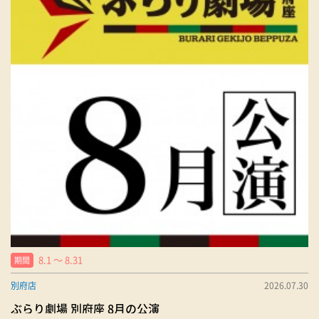
8.1 〜 8.31
期間
別府店
2026.07.30
ぶらり劇場 別府座 8月の公演