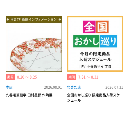
8.20 〜 8.25
7.31 〜 8.31
期間
期間
本店
2026.08.01
わさだ店
2026.07.31
九谷毛筆細字 田村星都 作陶展
全国おかし巡り 限定商品入荷スケ
ジュール