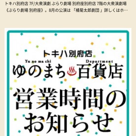
トキハ別府店 7F/大衆演劇 ぶらり劇場 別府座別府店 7階の大衆演劇場
《ぶらり劇場 別府座》。8月の公演は 「橘菊太郎劇団 」詳しくはホー
ムページをご覧ください。https://www.burari-
gekijyo.com/sch_beppu.html