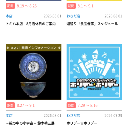
8.19 〜 8.26
8.1 〜 9.1
期間
期間
本店
2026.08.01
わさだ店
2026.08.01
トキハ本店 8月店休日のご案内
週替り「食品催事」スケジュール
8.27 〜 9.1
7.29 〜 8.16
期間
期間
本店
2026.08.01
わさだ店
2026.07.29
～碗の中の小宇宙～ 鈴木禎三展
ホリデー☆ホリデー