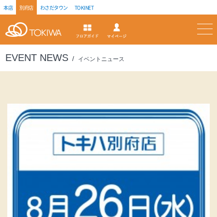
本店
別府店
わさだタウン
TOKINET
トキハ
マイページ
フロアガイド
EVENT NEWS
イベントニュース