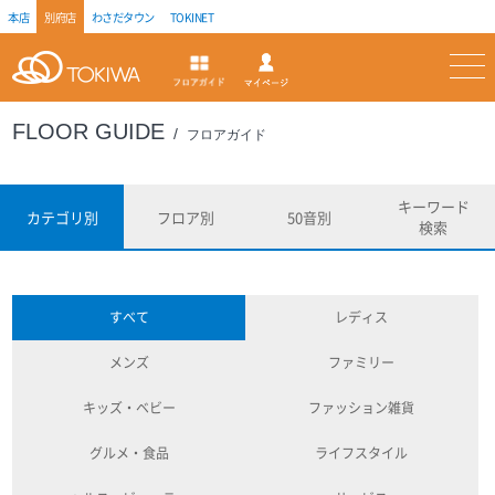
本店
別府店
わさだタウン
TOKINET
トキハ
マイページ
フロアガイド
FLOOR GUIDE
フロアガイド
キーワード
カテゴリ別
フロア別
50音別
検索
すべて
レディス
メンズ
ファミリー
キッズ・ベビー
ファッション雑貨
グルメ・食品
ライフスタイル