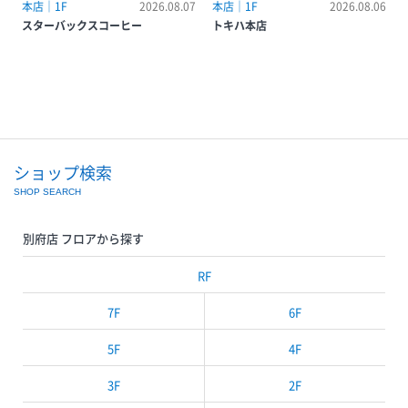
究〜コーヒーの未来、環境勉強会
本店｜1F
2026.08.07
本店｜1F
2026.08.06
~】
スターバックスコーヒー
トキハ本店
ショップ検索
SHOP SEARCH
別府店 フロアから探す
RF
7F
6F
5F
4F
3F
2F