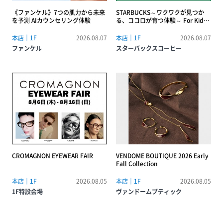
《ファンケル》7つの肌力から未来
STARBUCKS～ワクワクが見つか
を予測 AIカウンセリング体験
る、ココロが育つ体験～ For Kids
【Kids バリスタ体験＆夏の自由研
究〜コーヒーの未来、環境勉強会
本店｜1F
2026.08.07
本店｜1F
2026.08.07
~】
ファンケル
スターバックスコーヒー
CROMAGNON EYEWEAR FAIR
VENDOME BOUTIQUE 2026 Early
Fall Collection
本店｜1F
2026.08.05
本店｜1F
2026.08.05
1F特設会場
ヴァンドームブティック