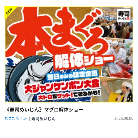
NEW!
《寿司めいじん》マグロ解体ショー
わさだ店｜1F
寿司めいじん
2026.08.06