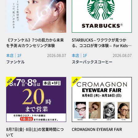
《ファンケル》7つの肌力から未来
STARBUCKS～ワクワクが見つか
を予測 AIカウンセリング体験
る、ココロが育つ体験～ For Kids
【Kids バリスタ体験＆夏の自由研
本店｜1F
2026.08.07
本店｜1F
2026.08.07
究〜コーヒーの未来、環境勉強会
ファンケル
スターバックスコーヒー
~】
NEW!
NEW!
8月7日(金)･8日(土)の営業時間につ
CROMAGNON EYEWEAR FAIR
いて