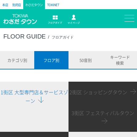
本店
別府店
わさだタウン
TOKINET
トキハ
マイページ
フロアガイド
FLOOR GUIDE
フロアガイド
キーワード
カテゴリ別
フロア別
50音別
検索
1街区 大型専門店＆サービスゾ
2街区 ショッピングタウン
ーン
3街区 フェスティバルタウン