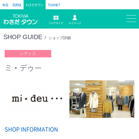
本店
別府店
わさだタウン
TOKINET
トキハ
マイページ
フロアガイド
SHOP GUIDE
ショップ詳細
レディス
ミ・デゥー
SHOP INFORMATION