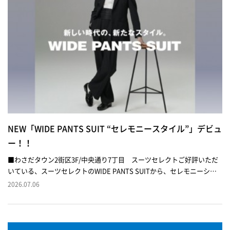
NEW「WIDE PANTS SUIT “セレモニースタイル”」デビュ
ー！！
■わさだタウン2街区3F/中央通り7丁目 スーツセレクトご好評いただ
いている、スーツセレクトのWIDE PANTS SUITから、セレモニーシー
ンにオススメなブラックが登場。ヨコに広げすぎず、タテを失わず、シ
2026.07.06
ルエットに拘ったWIDE PANTS SUITです。特別な日の装いをワンラン
ク上のセレモニースタイルで過ごしませんか？ぜひ店頭にて、ご覧くだ
さいませ。●ジャケット（ウール・ポリエステル）…31,900円●スラッ
クス（ウール・ポリエステル）…14,300円