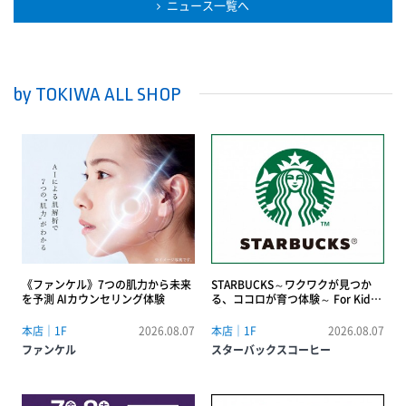
ニュース一覧へ
by TOKIWA ALL SHOP
《ファンケル》7つの肌力から未来
STARBUCKS～ワクワクが見つか
を予測 AIカウンセリング体験
る、ココロが育つ体験～ For Kids
【Kids バリスタ体験＆夏の自由研
究〜コーヒーの未来、環境勉強会
本店｜1F
2026.08.07
本店｜1F
2026.08.07
~】
ファンケル
スターバックスコーヒー