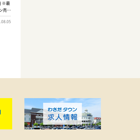
) ※最
テン売場
右する
.08.05
たりの
？フェ
性はも
の機能
意して
ではの
をより
出いた
、理想
みくだ