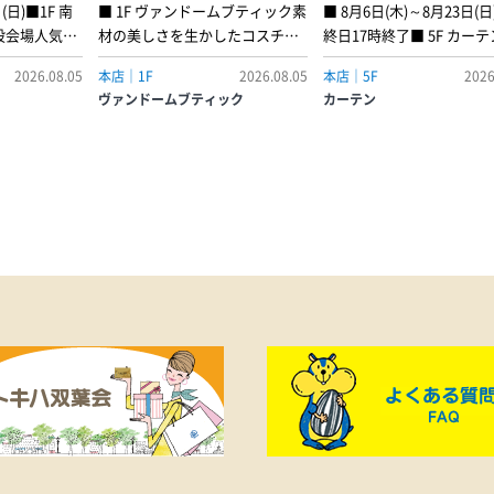
(日)■1F 南
■ 1F ヴァンドームブティック素
■ 8月6日(木)～8月23日(日
設会場人気ブ
材の美しさを生かしたコスチュ
終日17時終了■ 5F カー
ふれるデザイ
ームジュエリーを提案するヴァ
お部屋の印象を大きく左
2026.08.05
本店｜1F
2026.08.05
本店｜5F
2026
揃えました。
ンドームブティックより、秋を
カーテン。お部屋にぴっ
ヴァンドームブティック
カーテン
ラインアップ
感じさせるシックなショコラブ
一枚を選んでみませんか
れる、この期
ラウンとゴールドカラーのコン
ア期間中には、デザイン
アです。8月
トラストが美しいコレクション
ちろん、遮光・遮熱など
の期間は、検
を発売します。フォンダンショ
に優れた商品も多数ご用
ナンス対応専
コラがとろりと流れるシーンを
おります。オーダーなら
駐いたしま
イメージした、流麗なフォルム
美しい仕上がりで、窓辺
やカラーレン
と艶やかなカラーが印象的な新
快適で上質な空間へと演
ブルーカット
作アクセサリー。 しなやかな曲
します。ぜひこの機会に
のレンズをお
線が洗練された大人のムードを
の住まいづくりをお楽し
。毎日の装い
演出します。深みのあるショコ
さい。
本や、あなた
ラブラウンは、職人とデザイナ
るお気に入り
ーが試行錯誤を重ね作り上げた
しに、どうぞ
オリジナルカラー。上品な色味
寄りくださ
がさりげなく華やかさを添えま
ランド一
す。季節の変わり目のコーディ
REIRA・
ネートを、ノーブルな雰囲気へ