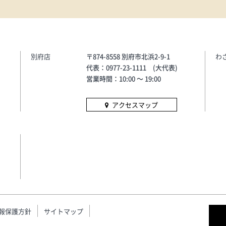
A・CELINE・
と導くアイテムです。
A・MAUI
L.G.R・
・THOM
ORD
別府店
〒874-8558 別府市北浜2-9-1
わ
代表：0977-23-1111 (大代表)
営業時間：10:00 〜 19:00
アクセスマップ
報保護方針
サイトマップ