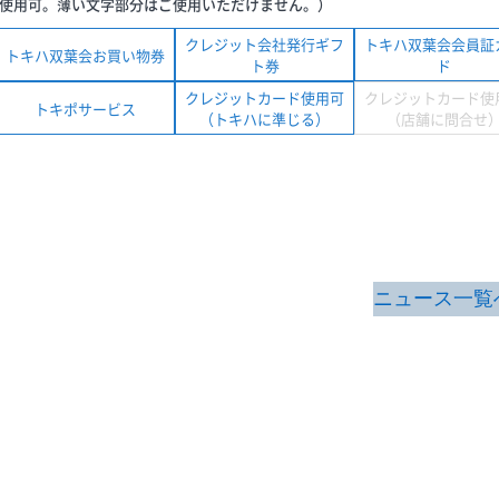
使用可。薄い文字部分はご使用いただけません。）
クレジット会社発行ギフ
トキハ双葉会会員証
トキハ双葉会お買い物券
ト券
ド
クレジットカード使用可
クレジットカード使
トキポサービス
（トキハに準じる）
（店舗に問合せ
ニュース一覧