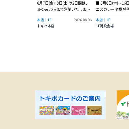
ク」20分＋ボディケア40分…
8月7日(金)･8日(土)の2日間は、
■ 8月6日(木)～16日
7,190円●「爽快！シャーベット
1Fのみ20時まで営業いたしま
エスカレータ横 特
ヘッド＆ネック」20分＋リフレ
す。その他のフロア･トキハ会館
ランドから個性あ
クソロジー60分…9,290円
本店｜1F
2026.08.06
本店｜1F
は18:30までの営業となります。
ンまで、各種取り
トキハ本店
1F特設会場
普段は出会えない
を一度に見比べら
間だけの特別なフェ
7日(金)～9日(日)
眼・調整・メンテ
門のスタッフが常
す。度入りレンズ
ズ・調光レンズ・
レンズなどお好み
選びいただけます
に彩りを添える一
らしさを引き立て
のアイウェアを探
この機会にお立ち
い。〈取り扱いブ
例〉・BARTON PER