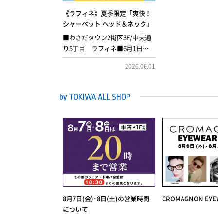
《ラフィネ》夏季限定「爽快！
シャーベット ヘッド＆ネック」
■わさだタウン2街区3F/中央通
り5丁目 ラフィネ■6月1日
（月） ▶︎ 9月30日（水）毎年人
2026.06.01
気のコースが今年はさらにパワ
ーアップして「爽快！シャーベ
ット ヘッド＆ネック」として登
by TOKIWA ALL SHOP
場！シャーベット化粧水が加わ
り、ウォータージェルとともに
首元を、ひんやり・すっきりし
ていきます。首・肩・頭まわり
のほぐしに、首のリンパドレナ
ージュでさらにケアしてまいり
ます。夏のお疲れをラフィネで
リフレッシュしませんか？
●「爽快！シャーベット ヘッド
＆ネック」20分…2,990円●「爽
8月7日(金)･8日(土)の営業時間
CROMAGNON EYEW
快！シャーベット ヘッド＆ネッ
について