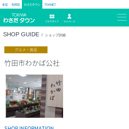
本店
別府店
わさだタウン
TOKINET
トキハ
マイページ
フロアガイド
SHOP GUIDE
ショップ詳細
グルメ・食品
竹田市わかば公社
SHOP INFORMATION