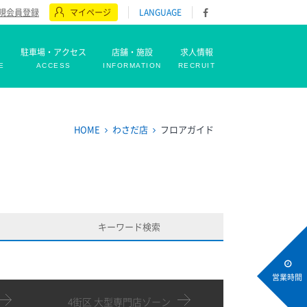
規会員登録
マイページ
LANGUAGE
駐車場・アクセス
店舗・施設
求人情報
E
ACCESS
INFORMATION
RECRUIT
HOME
わさだ店
フロアガイド
キーワード
検索
営業時間
4街区 大型専門店ゾーン