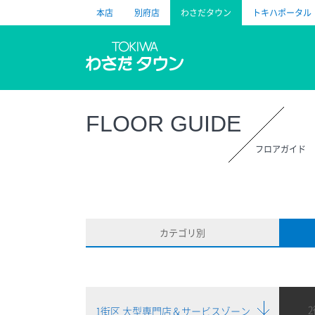
本店
別府店
わさだタウン
トキハポータル
トキハ
FLOOR GUIDE
フロアガイド
カテゴリ別
1街区 大型専門店＆サービスゾーン