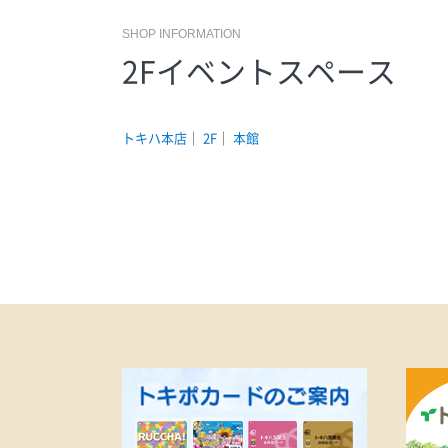
リカちゃんが作れます！詳細は特
SHOP INFORMATION
設ページにて追ってご紹介いたし
2Fイベントスペース
ます。＼こちらもチェック／『リ
カちゃんキャッスル』公式HPはこ
ちら
トキハ本店
｜
2F
｜
本館