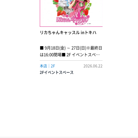
リカちゃんキャッスル inトキハ
■ 9月18日(金) ～ 27日(日)※最終日
は16:00閉場■ 2F イベントスペー
ス1967年の発売以来、世代を超え
本店｜2F
2026.06.22
て愛されているリカちゃん。福島
2Fイベントスペース
県にあるリカちゃんのテーマパー
ク「リカちゃんキャッスル」期間
限定ショップがトキハ本店に登
場。会場内ではリカちゃんキャッ
スルのオリジナル製品を販売いた
します。また、オリジナルリカち
ゃんがつくれるお人形教室も登
場！様々な髪形・髪色のリカちゃ
んからお人形を選び、お好きなド
レスや小物を組合せて自分だけの