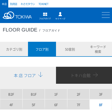
本店
別府店
わさだタウン
TOKINET
トキハ
マイページ
フロアガイド
FLOOR GUIDE
フロアガイド
キーワード
カテゴリ別
フロア別
50音別
検索
本 店 フロア
トキハ会館
B2F
B1F
1F
2F
3F
4F
5F
6F
7F
8F