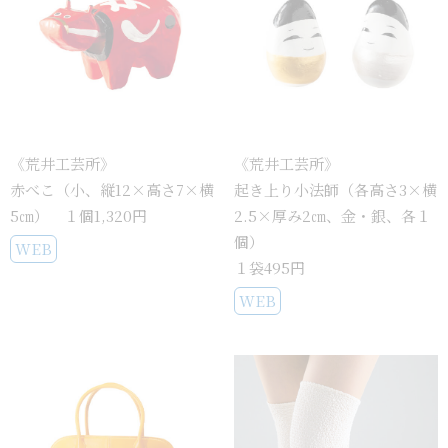
《荒井工芸所》
《荒井工芸所》
赤べこ（小、縦12×高さ7×横
起き上り小法師（各高さ3×横
5㎝） １個1,320円
2.5×厚み2㎝、金・銀、各１
個）
WEB
１袋495円
WEB