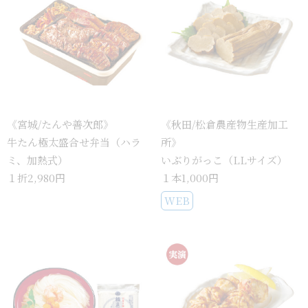
《宮城/たんや善次郎》
《秋田/松倉農産物生産加工
牛たん極太盛合せ弁当（ハラ
所》
ミ、加熱式）
いぶりがっこ（LLサイズ）
１折2,980円
１本1,000円
WEB