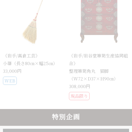
《岩手/高倉工芸》
《岩手/岩谷堂箪笥生産協同組
小箒（長さ80㎝×幅25㎝）
合》
33,000円
整理箪笥角丸 猫脚
（W72×D37×H90㎝）
WEB
308,000円
現品限り
特別企画