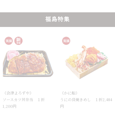
福島特集
《会津よろずや》
《かに船》
ソースカツ丼弁当 １折
うにの貝焼きめし １折2,484
1,200円
円