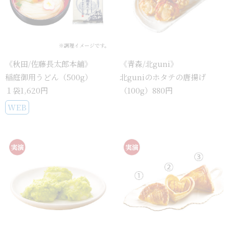
※調理イメージです。
《秋田/佐藤長太郎本舗》
《青森/北guni》
稲庭御用うどん（500g）
北guniのホタテの唐揚げ
１袋1,620円
（100g）880円
WEB