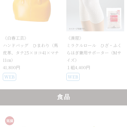
《白春工芸》
《湊屋》
ハンドバッグ ひまわり（馬
ミラクルロール ひざ・ふく
皮革、タテ25×ヨコ41×マチ
らはぎ兼用サポーター（Mサ
11㎝）
イズ）
41,800円
１組4,400円
WEB
WEB
食品