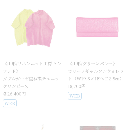
《山形/リネンニット工房 ケン
《山形/グリーンバレー》
ランド》
カリーノギャルソンウォレッ
ダブルガーゼ重ね襟チュニッ
ト（W19.5×H9×D2.5㎝）
クワンピース
18,700円
各26,400円
WEB
WEB