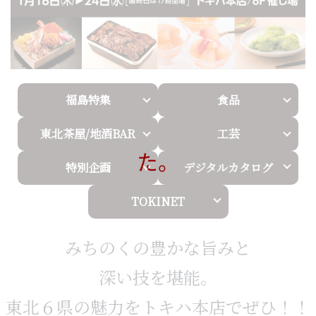
福島特集
食品
東北茶屋/地酒BAR
工芸
た。
特別企画
デジタルカタログ
TOKINET
みちのくの豊かな旨みと
深い技を堪能。
東北６県の魅力をトキハ本店でぜひ！！