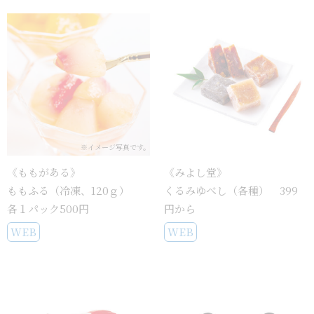
※イメージ写真です。
《ももがある》
《みよし堂》
ももふる（冷凍、120ｇ）
くるみゆべし（各種） 399
各１パック500円
円から
WEB
WEB