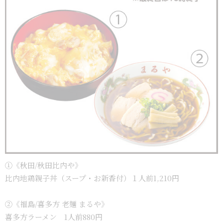
①《秋田/秋田比内や》
比内地鶏親子丼（スープ・お新香付）１人前1,210円
②《福島/喜多方 老麺 まるや》
喜多方ラーメン 1人前880円