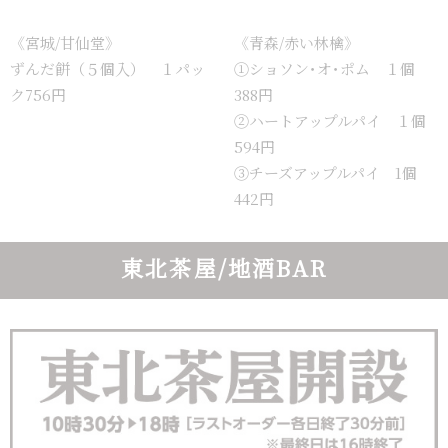
《宮城/甘仙堂》
《青森/赤い林檎》
ずんだ餅（５個入） １パッ
①ショソン･オ･ポム １個
ク756円
388円
②ハートアップルパイ １個
594円
③チーズアップルパイ 1個
442円
東北茶屋/地酒BAR