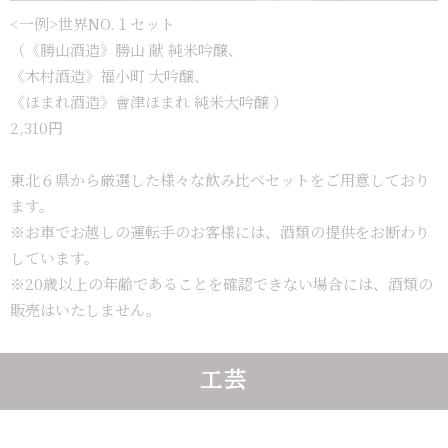
<一例>世界NO.１セット
（《勝山酒造》勝山 献 純米吟醸、
《木村酒造》福小町 大吟醸、
《ほまれ酒造》會津ほまれ 純米大吟醸 ）
2,310円
東北６県から厳選した様々な飲み比べセットをご用意しており
ます。
※お車でお越しの運転手のお客様には、酒類の提供をお断わり
しています。
※20歳以上の年齢であることを確認できない場合には、酒類の
販売はいたしません。
工芸