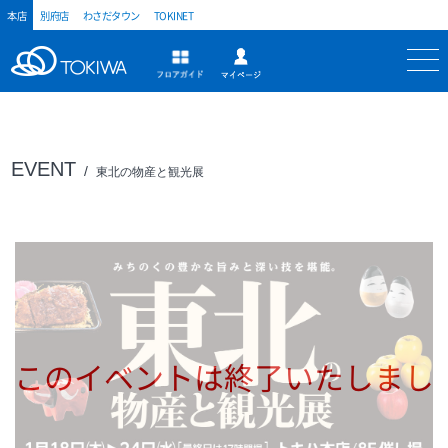
本店
別府店
わさだタウン
TOKINET
トキハ
マイページ
フロアガイド
EVENT
東北の物産と観光展
このイベントは終了いたしまし