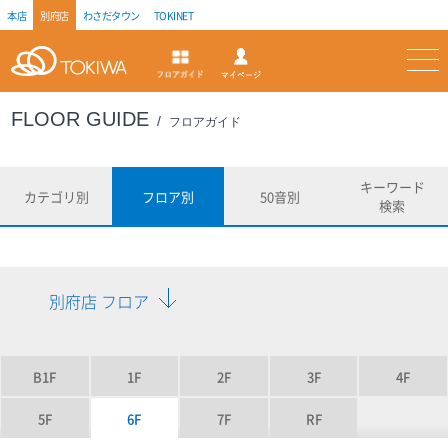
本店
別府店
わさだタウン
TOKINET
トキハ
マイページ
フロアガイド
FLOOR GUIDE
フロアガイド
キーワード
カテゴリ別
フロア別
50音別
検索
別府店 フロア
B1F
1F
2F
3F
4F
5F
6F
7F
RF