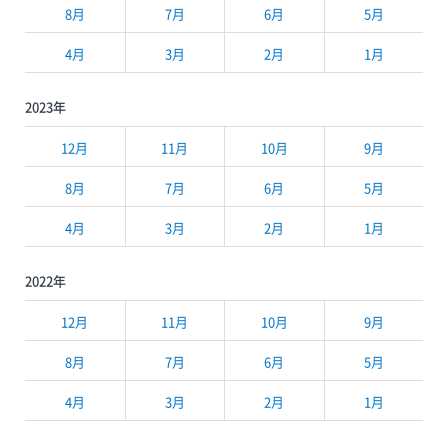
8月
7月
6月
5月
4月
3月
2月
1月
2023年
12月
11月
10月
9月
8月
7月
6月
5月
4月
3月
2月
1月
2022年
12月
11月
10月
9月
8月
7月
6月
5月
4月
3月
2月
1月