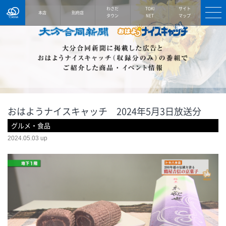
TOKIWA
わさだ
TOKI
サイト
本店
別府店
タウン
NET
マップ
おはようナイスキャッチ 2024年5月3日放送分
グルメ・食品
2024.05.03 up