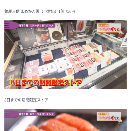
鶴屋吉信 まめかん露（小倉餡）1個 756円
8日までの期間限定ストア