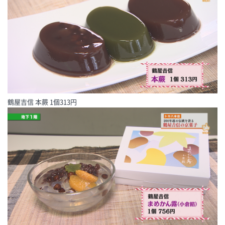
鶴屋吉信 本蕨 1個313円