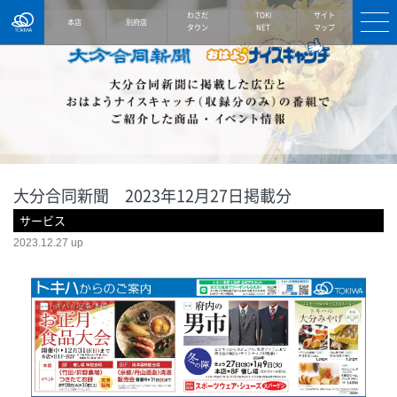
TOKIWA
わさだ
TOKI
サイト
本店
別府店
タウン
NET
マップ
大分合同新聞 2023年12月27日掲載分
サービス
2023.12.27 up