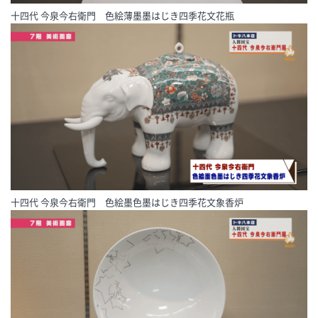
十四代 今泉今右衛門 色絵薄墨墨はじき四季花文花瓶
十四代 今泉今右衛門 色絵墨色墨はじき四季花文象香炉