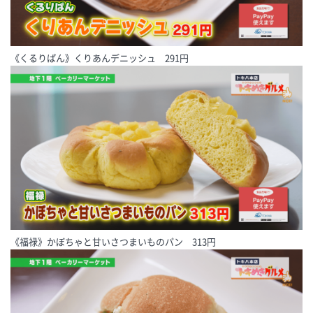
《くるりぱん》くりあんデニッシュ 291円
《福禄》かぼちゃと甘いさつまいものパン 313円