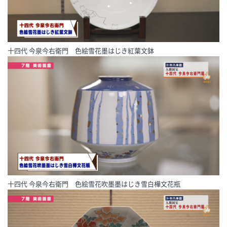
十四代 今泉今右衛門 色絵雪花墨はじき紅葉文鉢
十四代 今泉今右衛門 色絵雪花吹墨墨はじき雪白樺文花瓶