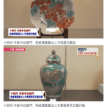
十四代 今泉今右衛門 色絵薄墨墨はじき筏葛文額皿
十四代 今泉今右衛門 色絵薄墨墨はじき果実草花文蓋付瓶