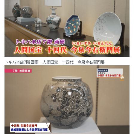
トキハ本店7階 画廊 人間国宝 十四代 今泉今右衛門展