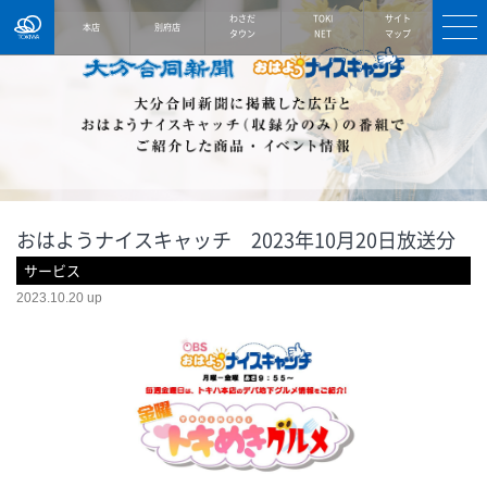
TOKIWA
わさだ
TOKI
サイト
本店
別府店
タウン
NET
マップ
おはようナイスキャッチ 2023年10月20日放送分
サービス
2023.10.20 up