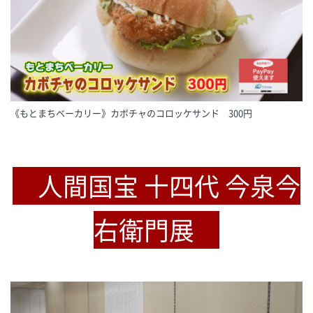
《もとまちベーカリー》カボチャのコロッケサンド 300円
人間国宝 十四代 今泉今
右衛門展