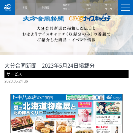
TOKIWA
わさだ
TOKI
サイト
本店
別府店
タウン
NET
マップ
大分合同新聞 2023年5月24日掲載分
サービス
2023.05.24 up