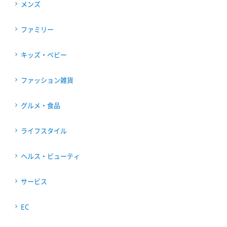
メンズ
ファミリー
キッズ・ベビー
ファッション雑貨
グルメ・食品
ライフスタイル
ヘルス・ビューティ
サービス
EC