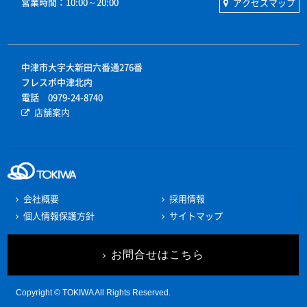
営業時間：10:00～20:00
アクセスマップ
中津サテライト
中津市大字大新田六番通276番
フレスポ中津北内
電話 0979-24-8740
店舗案内
会社概要
採用情報
個人情報保護方針
サイトマップ
お問合せはこちら
Copyright © TOKIWA All Rights Reserved.