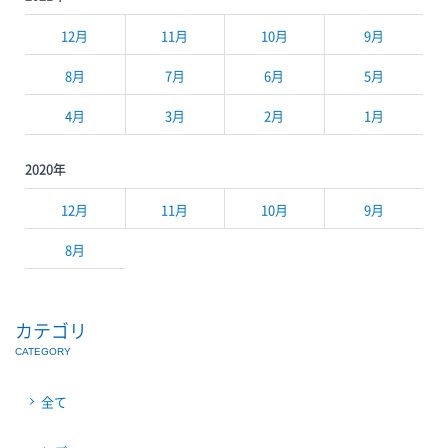
12月
11月
10月
9月
8月
7月
6月
5月
4月
3月
2月
1月
2020年
12月
11月
10月
9月
8月
カテゴリ
CATEGORY
全て