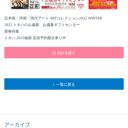
日本画・洋画・現代アート ARTコレクション2022 WINTER
2022 トキハのお歳暮 お歳暮ギフトセンター
迎春特集
トキハ 2023福袋 店頭予約順次承り中
PDFを開く
一覧に戻る
アーカイブ