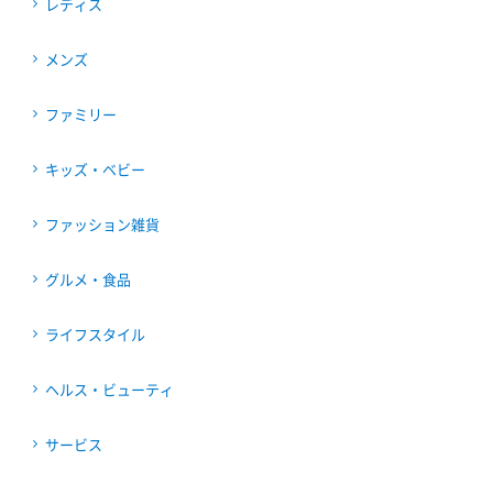
レディス
メンズ
ファミリー
キッズ・ベビー
ファッション雑貨
グルメ・食品
ライフスタイル
ヘルス・ビューティ
サービス