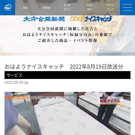
TOKIWA
わさだ
TOKI
サイト
本店
別府店
タウン
NET
マップ
おはようナイスキャッチ 2022年8月19日放送分
サービス
2022.08.19 up