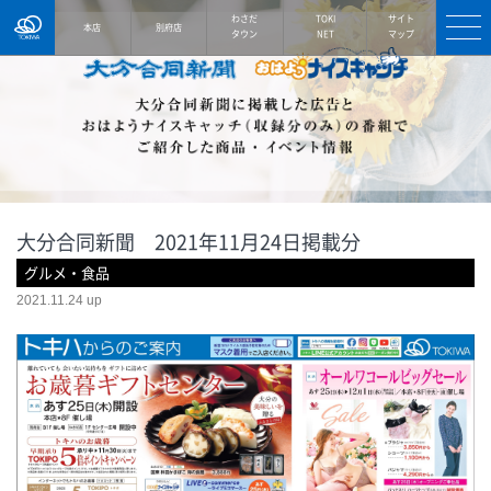
TOKIWA
わさだ
TOKI
サイト
本店
別府店
タウン
NET
マップ
大分合同新聞 2021年11月24日掲載分
グルメ・食品
2021.11.24 up