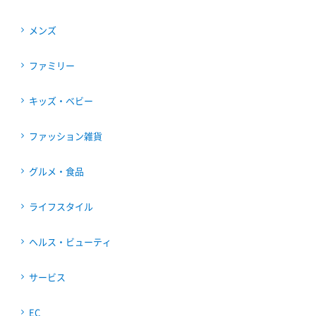
メンズ
ファミリー
キッズ・ベビー
ファッション雑貨
グルメ・食品
ライフスタイル
ヘルス・ビューティ
サービス
EC