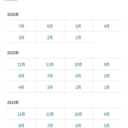
2026年
7月
6月
5月
4月
3月
2月
1月
2025年
12月
11月
10月
9月
8月
7月
6月
5月
4月
3月
2月
1月
2024年
12月
11月
10月
9月
8月
7月
6月
5月