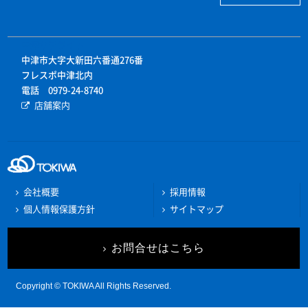
中津サテライト
中津市大字大新田六番通276番
フレスポ中津北内
電話 0979-24-8740
店舗案内
会社概要
採用情報
個人情報保護方針
サイトマップ
お問合せはこちら
Copyright © TOKIWA All Rights Reserved.