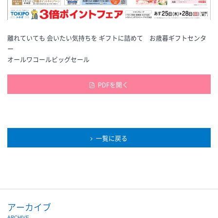
離れていても 会いたい気持ちを ギフトに詰めて お歳暮ギフトセンタ
ー
オールワコールビッグセール
PDFを開く
一覧に戻る
アーカイブ
ARCHIVE