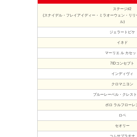
ステージ♯2
(スナイデル・フレイアイディー・ミラオーウェン・リリ
ル)
ジェラートピケ
イネド
マーリエ ル カセッ
7IDコンセプト
インディヴィ
クロマニヨン
ブルーレーベル・クレスト
ポロ ラルフローレ
ロペ
セオリー
コムサプラチナ