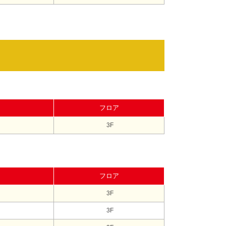
フロア
3F
フロア
3F
3F