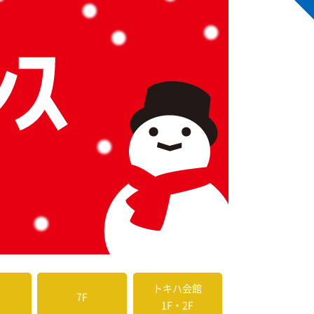
トキハ会館
7F
1F・2F