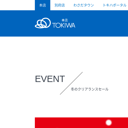
本店
別府店
わさだタウン
トキハポータル
トキハ
EVENT
冬のクリアランスセール