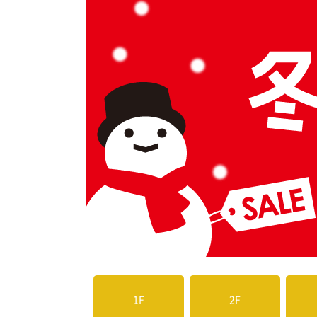
1F
2F