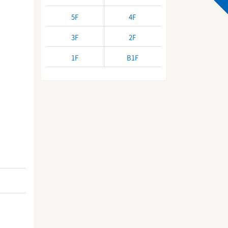
5F
4F
3F
2F
1F
B1F