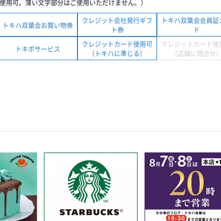
使用可。薄い文字部分はご使用いただけません。）
クレジット会社発行ギフ
トキハ双葉会会員証
トキハ双葉会お買い物券
ト券
ド
クレジットカード使用可
クレジットカード使
トキポサービス
（トキハに準じる）
（店舗に問合せ