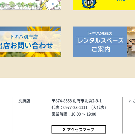
レクチャーをしていただきま
す。その後、お子様はグリーン
エプロンを身に着け、スターバ
ックスのバリスタ体験をするプ
ログラムを実施いたします。＜
第3回：キッズバリスタ体験(コ
ーヒーカスタマイズ)＆豆カス消
臭剤をつくろう～環境の学習〜
＞■開催日時8月10日(月) 10:30
～11:30 約1時間の予定■対象小
学生（3年～6年生）のお子様(定
員 8名)■参加費用①付き添いの
保護者の方はワンドリンクオー
ダーをお願いいたします。■内
容1.スターバックスのコーヒー
別府店
の楽しみ方、バリスタ体験2.地
〒874-8558 別府市北浜2-9-1
わ
球環境のお話し3.まとめ＜第4
代表：0977-23-1111 (大代表)
回：★大分市環境課の皆様の環
営業時間：10:00 〜 19:00
境レクチャー★大分市自然学習
会 とキッズバリスタ体験＞■開
アクセスマップ
催日時8月18日(火) 10:30～11:30