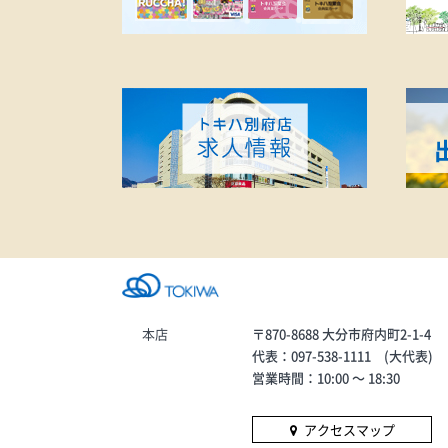
す。
https://liff.line.me/1657626523
-pVJbkXb5/landing?
follow=%40usl7030o&lp=g4FZ
G8&liff_id=1657626523-
pVJbkXb5
本店
〒870-8688 大分市府内町2-1-4
代表：097-538-1111 (大代表)
営業時間：10:00 〜 18:30
アクセスマップ