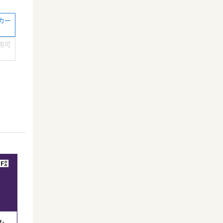
カー
用可
）