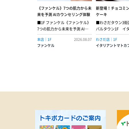
《ファンケル》7つの肌力から未
新登場！チョコミ
来を予測 AIカウンセリング体験
ケーキ
■1F ファンケル《ファンケル》
■わさだタウン3街
7つの肌力から未来を予測 AIカ
バルタウン1F イ
ウンセリング体験開催中！肌解
トカフェミントの
本店｜1F
2026.08.07
わさだ店｜1F
析は新次元へ。あなたの肌運命
コの甘さが重なり
ファンケル
イタリアントマトカ
に挑む、日本初「AIパーソナル
のショートケーキ
角層解析」7つの肌力のバランス
いミントシャンテ
から未来の肌トラブルの可能性
ポンジでサンドし
がわかります。角層に含まれる
ろりと垂れるチョ
タンパク質を解析し、あなたの
て、見た目にも楽
隠れた「肌力」を角質テープ1枚
上げました。●チ
で目に見えない肌奥の状態まで
ョートケーキ［店内
明らかにします。＼こんな方に
ース 638円
おすすめ！／・自分の肌質を知
りたい。・肌不調を感じる。・
肌悩みが複数ある。体験をご希
望の方は、下記URLよりLINE友
だち限定予約をご利用願いま