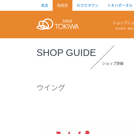
本店
別府店
わさだタウン
トキハポータル
トキハ
ショップニ
SHOP NE
SHOP GUIDE
ショップ詳細
ウイング