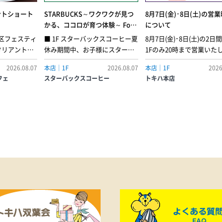
ントショート
STARBUCKS～ワクワクが見つ
8月7日(金)･8日(土)の営
かる、ココロが育つ体験～ For
について
Kids 【Kids バリスタ体験＆夏の
区フェスティ
■ 1F スターバックスコーヒー夏
8月7日(金)･8日(土)の2日
自由研究〜コーヒーの未来、環
タリアントマ
休み期間中、お子様にスターバ
1Fのみ20時まで営業いた
境勉強会~】
爽快感とチョ
ックスでの体験を通じて、コー
す。その他のフロア･トキ
2026.08.07
本店｜1F
2026.08.07
本店｜1F
2026
合う、夏限定
ヒーの未来や、地球環境の事な
は18:30までの営業となり
フェ
スターバックスコーヒー
トキハ本店
。ふんわり軽
どを、体験を通じて楽しく学ぶ
ィをチョコス
機会をお届けします。環境問題
、側面にはと
に対して少しでも興味を持って
コをあしらっ
いただけるように、スターバッ
しい一品に仕
クスが実施している環境問題へ
ョコミントシ
の取組みや、コーヒーの未来、
飲食］…1ピ
店舗でのごみの分別や、豆カス
ループ、ミルクパックのリサイ
クルなど、年齢別にテーマを変
えながら、お話しをします。第4
回 8月18日(火)のみ、大分市の環
境対策課の方から、自然、植
物、生き物について、10分ほど